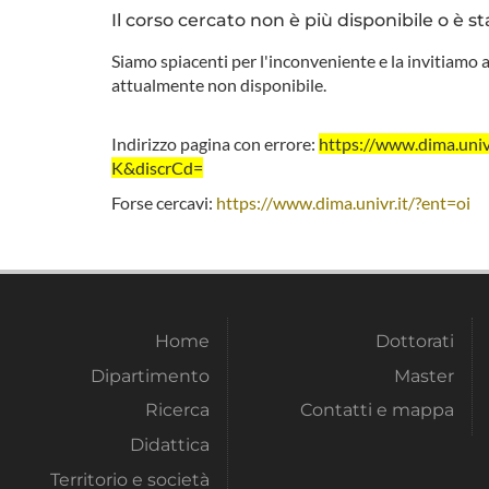
Il corso cercato non è più disponibile o è st
Siamo spiacenti per l'inconveniente e la invitiamo a
attualmente non disponibile.
Indirizzo pagina con errore:
https://www.dima.un
K&discrCd=
Forse cercavi:
https://www.dima.univr.it/?ent=oi
Home
Dottorati
Dipartimento
Master
Ricerca
Contatti e mappa
Didattica
Territorio e società