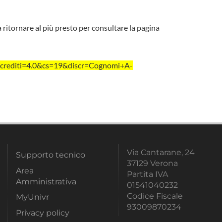
a ritornare al più presto per consultare la pagina
crediti=4.0&cs=19&discr=Cognomi+A-
Via Cantarane, 24
Supporto tecnico
37129 Verona
Area
Partita IVA
Amministrativa
01541040232
Codice Fiscale
MyUnivr
93009870234
Privacy policy