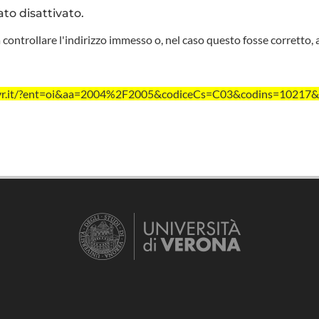
ato disattivato.
 controllare l'indirizzo immesso o, nel caso questo fosse corretto, 
ivr.it/?ent=oi&aa=2004%2F2005&codiceCs=C03&codins=10217&