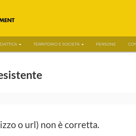
IDATTICA
TERRITORIO E SOCIETÀ
PERSONE
CON
esistente
rizzo o url) non è corretta.