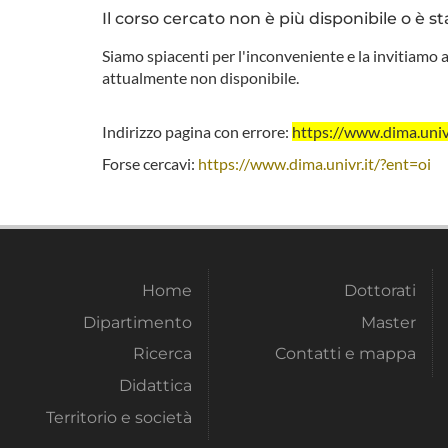
Il corso cercato non è più disponibile o è st
Siamo spiacenti per l'inconveniente e la invitiamo a
attualmente non disponibile.
Indirizzo pagina con errore:
https://www.dima.un
Forse cercavi:
https://www.dima.univr.it/?ent=oi
Home
Dottorati
Dipartimento
Master
Ricerca
Contatti e mappa
Didattica
Territorio e società