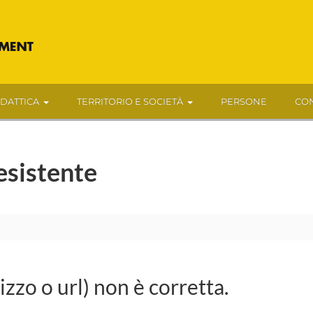
IDATTICA
TERRITORIO E SOCIETÀ
PERSONE
CON
esistente
rizzo o url) non è corretta.