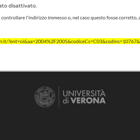
ato disattivato.
 controllare l'indirizzo immesso o, nel caso questo fosse corretto, 
ivr.it/?ent=oi&aa=2004%2F2005&codiceCs=C03&codins=10767&c