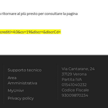
a ritornare al più presto per consultare la pagina
rediti=4.0&cs=19&discr=&discrCd=
Via Cantarane, 24
Supporto tecnico
37129 Verona
Area
Partita IVA
Amministrativa
01541040232
Codice Fiscale
MyUnivr
93009870234
Privacy policy