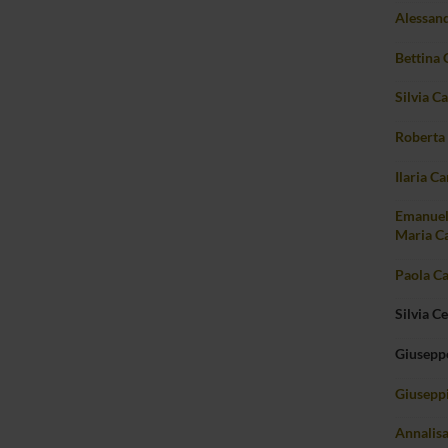
Alessand
Bettina 
Silvia C
Roberta 
Ilaria Ca
Emanuel
Maria Ca
Paola Ca
Silvia C
Giuseppe
Giuseppi
Annalis