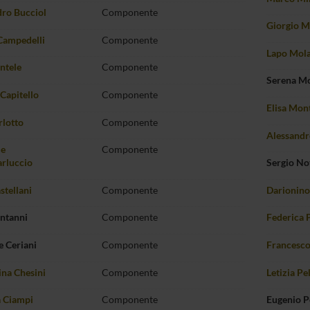
ro Bucciol
Componente
Giorgio M
Campedelli
Componente
Lapo Mol
antele
Componente
Serena Mo
Capitello
Componente
Elisa Mon
rlotto
Componente
Alessandr
e
Componente
rluccio
Sergio No
stellani
Componente
Darionino
entanni
Componente
Federica 
 Ceriani
Componente
Francesco
na Chesini
Componente
Letizia Pe
a Ciampi
Componente
Eugenio P