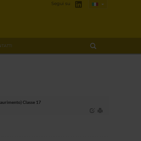
Segui su
TATTI
saurimento) Classe 17