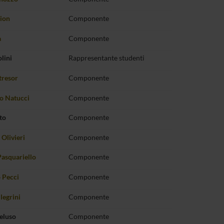
ion
Componente
a
Componente
lini
Rappresentante studenti
tresor
Componente
o Natucci
Componente
to
Componente
 Olivieri
Componente
Pasquariello
Componente
 Pecci
Componente
llegrini
Componente
eluso
Componente