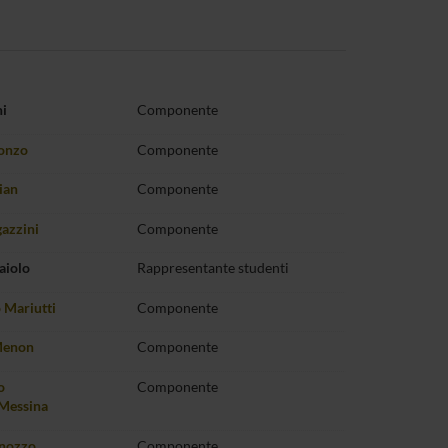
ni
Componente
ionzo
Componente
ian
Componente
azzini
Componente
aiolo
Rappresentante studenti
 Mariutti
Componente
Menon
Componente
o
Componente
Messina
nozzo
Componente