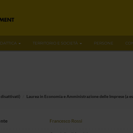
IDATTICA
TERRITORIO E SOCIETÀ
PERSONE
CON
disattivati)
Laurea in Economia e Amministrazione delle Imprese (a e
ente
Francesco Rossi