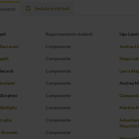
Sedute e Verbali
onenti
geli
Rappresentante studenti
Ugo Lassi
Baccarani
Componente
Andrea L
galli
Componente
Diego Lub
Berardi
Componente
Laura Mag
Bonfanti
Componente
Andrea M
 Borghesi
Componente
Gianpaolo
Bottiglia
Componente
Martina 
roglia
Componente
Sebastian
Maurizio 
 Brunetti
Componente
Marco Mi