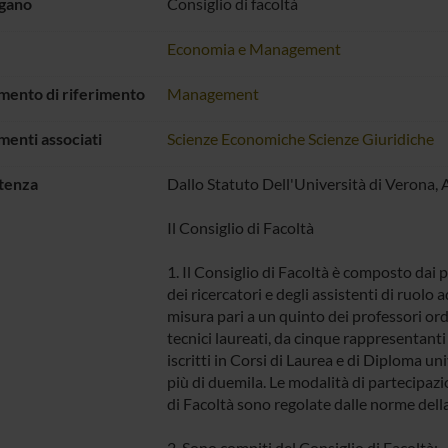
rgano
Consiglio di facoltà
Economia e Management
mento di riferimento
Management
menti associati
Scienze Economiche
Scienze Giuridiche
tenza
Dallo Statuto Dell'Università di Verona, 
Il Consiglio di Facoltà
1. Il Consiglio di Facoltà è composto dai 
dei ricercatori e degli assistenti di ruolo
misura pari a un quinto dei professori ord
tecnici laureati, da cinque rappresentant
iscritti in Corsi di Laurea e di Diploma uni
più di duemila. Le modalità di partecipazio
di Facoltà sono regolate dalle norme della
2. Sono compiti del Consiglio di Facoltà: