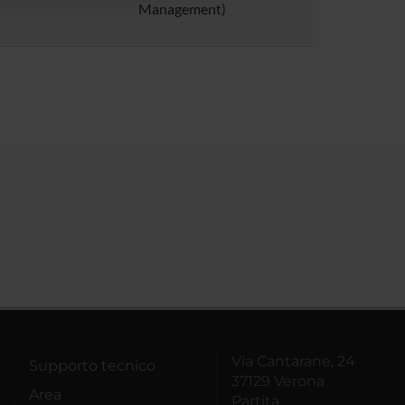
Management)
Via Cantarane, 24
Supporto tecnico
37129 Verona
Area
Partita