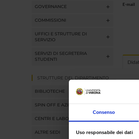
E-mail
GOVERNANCE
COMMISSIONI
UFFICI E STRUTTURE DI
SERVIZIO
SERVIZI DI SEGRETERIA
STUDENTI
Dida
STRUTTURE DEL DIPARTIMENTO
INS
BIBLIOTECHE
Insegna
Clicca s
SPIN OFF E AZIENDE
Consenso
CENTRI E LABORATORI
ALTRE SEDI
Uso responsabile dei dati
CORS