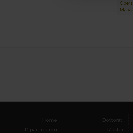
Opera
Mana
Home
Dottorati
Dipartimento
Master