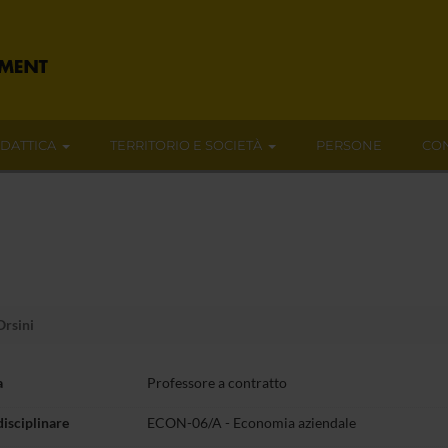
IDATTICA
TERRITORIO E SOCIETÀ
PERSONE
CON
Orsini
a
Professore a contratto
disciplinare
ECON-06/A - Economia aziendale