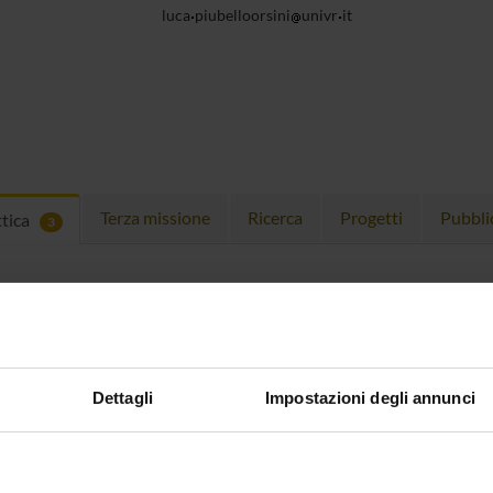
luca
piubelloorsini
univr
it
Terza missione
Ricerca
Progetti
Pubbli
ttica
3
EGNAMENTI
menti attivi nel periodo selezionato:
3
.
ull'insegnamento per vedere orari e dettagli del corso.
Dettagli
Impostazioni degli annunci
O
NOME
CREDITI
TOTALI