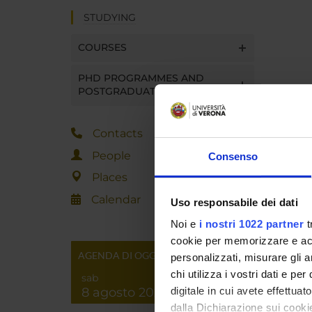
STUDYING
COURSES
PHD PROGRAMMES AND
POSTGRADUATE TRAINING
Contacts
People
Consenso
Places
Calendar
Uso responsabile dei dati
Noi e
i nostri 1022 partner
t
cookie per memorizzare e acce
AGENDA DI OGGI
personalizzati, misurare gli an
chi utilizza i vostri dati e pe
sab
8 agosto 2026
digitale in cui avete effettua
dalla Dichiarazione sui cookie