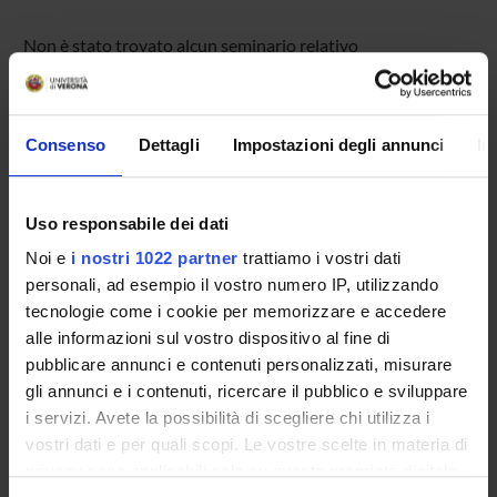
Non è stato trovato alcun seminario relativo
all'insegnamento Business intelligence.
Consenso
Dettagli
Impostazioni degli annunci
In
OFFERTA FORMATIVA
CORSI DI STUDIO
Uso responsabile dei dati
Noi e
i nostri 1022 partner
trattiamo i vostri dati
DOTTORATI, MASTER E FORMAZIONE SUPERIORE
personali, ad esempio il vostro numero IP, utilizzando
tecnologie come i cookie per memorizzare e accedere
Contatti
alle informazioni sul vostro dispositivo al fine di
Persone
pubblicare annunci e contenuti personalizzati, misurare
gli annunci e i contenuti, ricercare il pubblico e sviluppare
Luoghi
i servizi. Avete la possibilità di scegliere chi utilizza i
Calendario
vostri dati e per quali scopi. Le vostre scelte in materia di
privacy sono applicabili solo su questa proprietà digitale