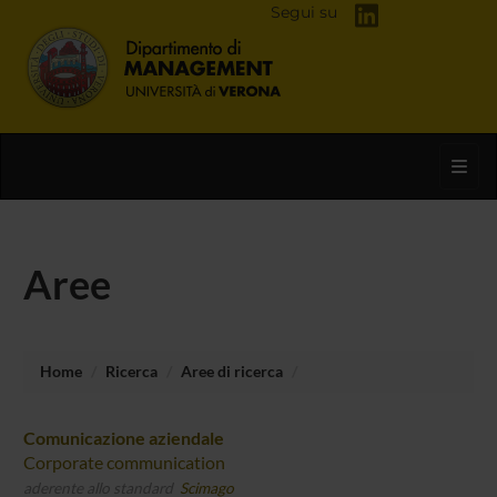
Segui su
Toggl
Aree
Home
Ricerca
Aree di ricerca
Comunicazione aziendale
Corporate communication
aderente allo standard
Scimago