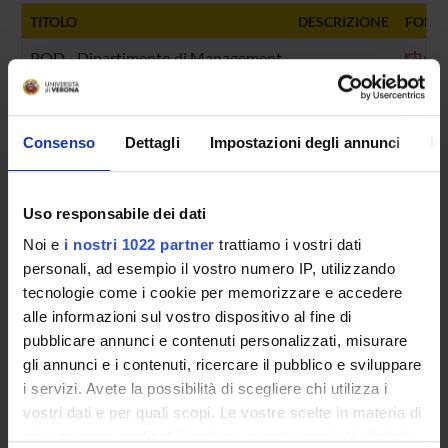
TITOLO
DESCRIZIONE
FORMA
POD - Dipartimento di Management
pdf
Consenso
Dettagli
Impostazioni degli annunci
In
ORGANIZZAZIONE
Uso responsabile dei dati
GOVERNANCE
Noi e
i nostri 1022 partner
trattiamo i vostri dati
personali, ad esempio il vostro numero IP, utilizzando
COMMISSIONI
tecnologie come i cookie per memorizzare e accedere
UFFICI E STRUTTURE DI SERVIZIO
alle informazioni sul vostro dispositivo al fine di
pubblicare annunci e contenuti personalizzati, misurare
Segreteria amministrativa del Dipartimento
gli annunci e i contenuti, ricercare il pubblico e sviluppare
Supporto informatico (area giuridica ed economica)
i servizi. Avete la possibilità di scegliere chi utilizza i
vostri dati e per quali scopi. Le vostre scelte in materia di
privacy sono applicabili solo su questa proprietà digitale