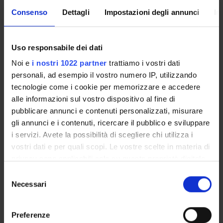
Organo di controllo
Consenso
Dettagli
Impostazioni degli annunci
In
Collegio didattico di Economia Aziendale (dismesso il 30
settembre 2018)
Gestione didattica e studenti
Uso responsabile dei dati
Unità operativa Segreteria dei Corsi di Studio Economia
Noi e
i nostri 1022 partner
trattiamo i vostri dati
Sede
personali, ad esempio il vostro numero IP, utilizzando
VERONA
tecnologie come i cookie per memorizzare e accedere
alle informazioni sul vostro dispositivo al fine di
Dipartimento di riferimento
pubblicare annunci e contenuti personalizzati, misurare
Management
gli annunci e i contenuti, ricercare il pubblico e sviluppare
Dipartimenti associati
i servizi. Avete la possibilità di scegliere chi utilizza i
Scienze Economiche
Scienze Giuridiche
vostri dati e per quali scopi. Le vostre scelte in materia di
Macro area
privacy sono applicabili solo su questa proprietà digitale
Scienze Giuridiche ed Economiche
in cui avete effettuato le vostre scelte. È possibile
Selezione
modificare o revocare il proprio consenso in qualsiasi
Necessari
del
Area disciplinare
momento dalla Dichiarazione sui cookie o facendo clic
Economica
consenso
sull'icona di attivazione della privacy.
Preferenze