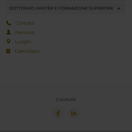
con altre informazioni che hai fornito loro o che hanno
DOTTORATI, MASTER E FORMAZIONE SUPERIORE
raccolto dal tuo utilizzo dei loro servizi.
Contatti
Persone
Luoghi
Calendario
Condividi