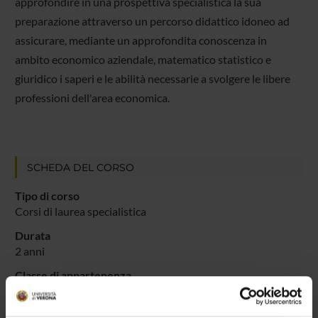
approfondire in una prospettiva specialistica la sua
preparazione attraverso un percorso didattico idoneo ad
assicurare, mediante un approfondita conoscenza in
ambito economico aziendale, matematico statistico e
giuridico i saperi e le abilità necessarie a svolgere le libere
professioni dell'area economica.
SCHEDA DEL CORSO
Tipo di corso
Corsi di laurea specialistica
Durata
2 anni
Classe di appartenenza
84/S - Classe delle lauree specialistiche in Scienze
economico-aziendali