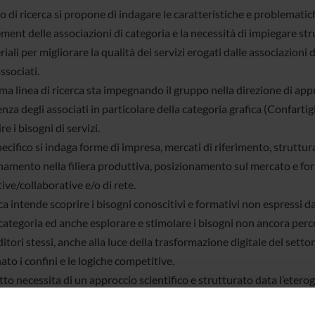
o di ricerca si propone di indagare le caratteristiche e problematic
ent delle associazioni di categoria e la necessità di impiegare st
ali per migliorare la qualità dei servizi erogati dalle associazioni d
ssociati.
ma linea di ricerca sta impegnando il gruppo nella direzione di app
za degli associati in particolare della categoria grafica (Confarti
re i bisogni di servizi.
ecifico si indaga forme di impresa, mercati di riferimento, struttur
namento nella filiera produttiva, posizionamento sul mercato e fo
ive/collaborative e/o di rete.
ca intende scoprire i bisogni conoscitivi e formativi non espressi da
categoria ed anche esplorare e stimolare i bisogni non ancora perce
tori stessi, anche alla luce della trasformazione digitale del setto
ato i confini e le logiche competitive.
tto necessita di un approccio scientifico e strutturato data l’etero
oni (“mestieri”) rappresentati nella cosiddetta “categoria grafica” 