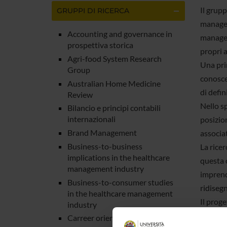
Il grupp
GRUPPI DI RICERCA
managem
Accounting and governance in
manageri
prospettiva storica
propri a
Agri-food System Research
Una pri
Group
conoscen
Australian Home Medicine
di defini
Review
Nello sp
Bilancio e principi contabili
internazionali
posizio
Brand Management
associat
Business-to-business
La ricer
implications in the healthcare
questa 
management industry
imprendi
Business-to-consumer studies
ridisegn
in the healthcare management
Il proge
industry
professi
Carreer orientation services