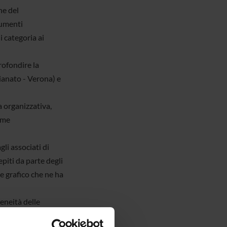
he del
rumenti
i categoria ai
rofondire la
gianato - Verona) e
a organizzativa,
rme
gli associati di
piti da parte degli
re grafico che ne ha
geneità delle
presente in