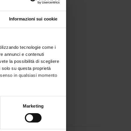
, di organizzazione
 di possibile
 approcci a
Informazioni sui cookie
ner o fotografi, solo
ofessori
utilizzando tecnologie come i
 ricerca, la
re annunci e contenuti
isultati che
vete la possibilità di scegliere
li solo su questa proprietà
consenso in qualsiasi momento
alche metro,
Marketing
e specifiche (impronte
ezione dettagli
. Puoi