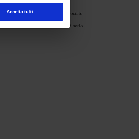
Accetta tutti
sia
Professore associato
l media e per analizzare il
ostri partner che si occupano
ia Ugolini
Professore ordinario
azioni che hai fornito loro o