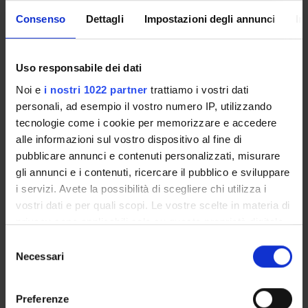
Consenso
Dettagli
Impostazioni degli annunci
In
Angelo Bonfanti
Professore associato
Fabio Cassia
Uso responsabile dei dati
Professore associato
Noi e
i nostri 1022 partner
trattiamo i vostri dati
Barbara Gaudenzi
personali, ad esempio il vostro numero IP, utilizzando
Professore associato
tecnologie come i cookie per memorizzare e accedere
Francesca Simeoni
alle informazioni sul vostro dispositivo al fine di
Professore associato
pubblicare annunci e contenuti personalizzati, misurare
Vania Vigolo
gli annunci e i contenuti, ricercare il pubblico e sviluppare
Professore associato
i servizi. Avete la possibilità di scegliere chi utilizza i
vostri dati e per quali scopi. Le vostre scelte in materia di
Roberta Capitello
Professore ordinario
privacy sono applicabili solo su questa proprietà digitale
in cui avete effettuato le vostre scelte. È possibile
Nicola Cobelli
Selezione
Professore associato
modificare o revocare il proprio consenso in qualsiasi
Necessari
del
momento dalla Dichiarazione sui cookie o facendo clic
consenso
Cecilia Rossignoli
sull'icona di attivazione della privacy.
Professore ordinario
Preferenze