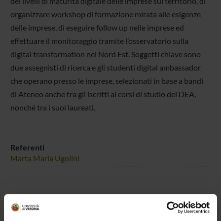
dei livelli di maturità digitale delle imprese sul territorio, di
organizzare workshop di formazione mirata alle esigenze
delle imprese, di eseguire follow up nelle imprese ed
effettuare il monitoraggio tramite l’osservatorio sulla
digital transformation nel Nord Est. Soggetti chiave sono
due assegnisti di ricerca e gli studenti digital ambassador
che operano presso le imprese, selezionati in base a bandi
di Ateneo anche tra gli iscritti ai corsi di studio del DEA,
nonché tra i suoi laureati.
Referenti
Marta Maria Ugolini
COMPONENTI