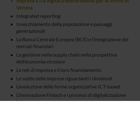
Impresa 4.0 e digital transformation per le MPMI di
Verona
Integrated reporting
Invecchiamento della popolazione e passaggi
generazionali
La Banca Centrale Europea (BCE) e l’integrazione dei
mercati finanziari
La gestione nella supply chain nella prospettiva
dell’economia circolare
Le reti di impresa e il loro finanziamento
Le scelte delle imprese riguardanti i dividendi
L’evoluzione delle forme organizzative ICT-based
L’innovazione Fintech e i processi di digitalizzazione
in banca
Logistica e Supply Chain Management
Managing healthcare in the new technology context
Mindset imprenditoriale: uno studio cross-culturale
(2016/2020)