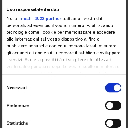
Referenti
Uso responsabile dei dati
Nicola Cobelli
Noi e
i nostri 1022 partner
trattiamo i vostri dati
personali, ad esempio il vostro numero IP, utilizzando
tecnologie come i cookie per memorizzare e accedere
alle informazioni sul vostro dispositivo al fine di
COMPONENTI
pubblicare annunci e contenuti personalizzati, misurare
gli annunci e i contenuti, ricercare il pubblico e sviluppare
i servizi. Avete la possibilità di scegliere chi utilizza i
Roberto Burro
Professore associato (Dipartimento Scienze Umane)
vostri dati e per quali scopi. Le vostre scelte in materia di
privacy sono applicabili solo su questa proprietà digitale
Nicola Cobelli
Professore associato
in cui avete effettuato le vostre scelte. È possibile
Selezione
modificare o revocare il proprio consenso in qualsiasi
Necessari
del
Andrea Chiarini
momento dalla Dichiarazione sui cookie o facendo clic
consenso
Professore associato
sull'icona di attivazione della privacy.
Preferenze
Marta Maria Ugolini
Professore ordinario
Con il tuo consenso, vorremmo anche:
raccogliere informazioni sulla tua posizione
Statistiche