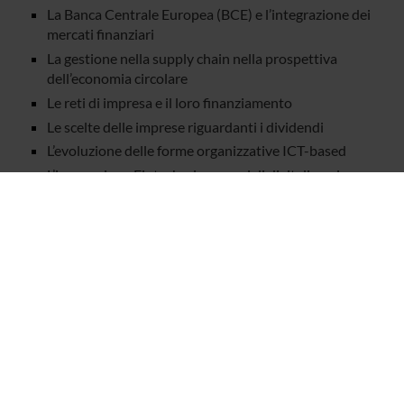
La Banca Centrale Europea (BCE) e l’integrazione dei
mercati finanziari
La gestione nella supply chain nella prospettiva
dell’economia circolare
Le reti di impresa e il loro finanziamento
Le scelte delle imprese riguardanti i dividendi
L’evoluzione delle forme organizzative ICT-based
L’innovazione Fintech e i processi di digitalizzazione
in banca
Logistica e Supply Chain Management
Managing healthcare in the new technology context
Mindset imprenditoriale: uno studio cross-culturale
(2016/2020)
Modalità alternative di finanziamento e
coinvolgimento della comunità: analisi dei business
model
Modelli di business nell’era digitale
Modelli di business sostenibili e commons