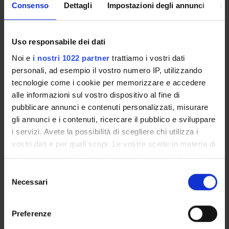
Consenso
Dettagli
Impostazioni degli annunci
In
le aree disciplinari del dipartimento di trascorrere un
periodo di ricerca che va da un minimo di 2 a un massimo di
8 settimane come
"Visiting Researcher/Professor"
Uso responsabile dei dati
avvalendosi di un programma di finanziamento di ateneo
Noi e
i nostri 1022 partner
trattiamo i vostri dati
per la mobilità in ingresso per ricerca e didattica.
personali, ad esempio il vostro numero IP, utilizzando
tecnologie come i cookie per memorizzare e accedere
Per maggiori informazioni
si consulti la seguente pagina
alle informazioni sul vostro dispositivo al fine di
web:
Servizi - Bandi di internazionalizzazione
.
pubblicare annunci e contenuti personalizzati, misurare
gli annunci e i contenuti, ricercare il pubblico e sviluppare
i servizi. Avete la possibilità di scegliere chi utilizza i
Il dipartimento considera domande di visiting da studiosi
vostri dati e per quali scopi. Le vostre scelte in materia di
stranieri la cui mobilità per ricerca e didattica è supportata
privacy sono applicabili solo su questa proprietà digitale
finanziariamente dalle loro istituzioni di appartenenza o da
in cui avete effettuato le vostre scelte. È possibile
Selezione
altri enti.
modificare o revocare il proprio consenso in qualsiasi
Necessari
del
momento dalla Dichiarazione sui cookie o facendo clic
consenso
sull'icona di attivazione della privacy.
Gli studiosi stranieri che intendono avviare un
Preferenze
processo di mobilità presso il DIMA devono essere