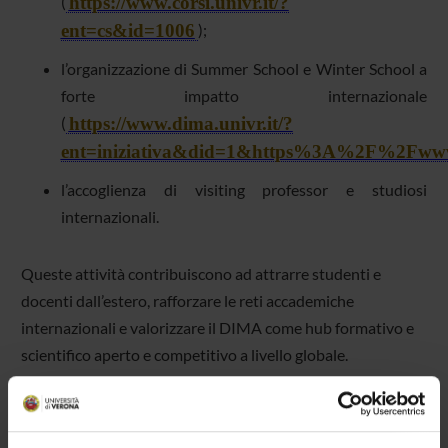
https://www.corsi.univr.it/?
(
ent=cs&id=1006
);
l’organizzazione di Summer School e Winter School a
forte impatto internazionale
https://www.dima.univr.it/?
(
ent=iniziativa&did=1&https%3A%2F%2Fwww.
l’accoglienza di visiting professor e studiosi
internazionali.
Queste attività contribuiscono ad attrarre studenti e
docenti dall’estero, rafforzare le reti accademiche
internazionali e valorizzare il DIMA come hub formativo e
scientifico aperto e competitivo a livello globale.
Il Dipartimento di Management (DIMA) offre la
possibilità
a studiosi stranieri
le cui tematiche di ricerca rientrano tra