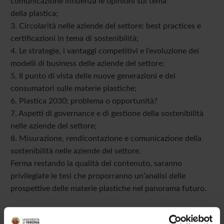
comunicazione influenza le opinioni sul tema
della plastica;
3. Circolarità nelle aziende del settore: best practices e
certificazioni in tema di sostenibilità;
4. Le strategie, i vantaggi competitivi e l’evoluzione dei
modelli di business delle aziende del settore;
5. Il punto di vista delle nuove generazioni e dei
consumatori sulle materie plastiche;
6. Plastica 2030: problema o opportunità?
7. Aspetti di governance e di gestione della sostenibilità
nelle aziende del settore;
8. Misurazione, rendicontazione e comunicazione della
sostenibilità nelle aziende del settore.
Ferma restando la qualità del contenuto, saranno
privilegiate le tesi che proporranno un’analisi delle
prospettive delle materie plastiche nel panorama futuro.
Al premio potranno concorrere tutti i laureati magistrali