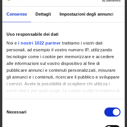
che si saranno diplomati presso la sede di Vicenza
dell’Università di Verona a partire dalla sessione di
Consenso
Dettagli
Impostazioni degli annunci
In
settembre 2024 fino alla fine dell’anno 2026.
Uso responsabile dei dati
ALLEGATI
Noi e
i nostri 1022 partner
trattiamo i vostri dati
personali, ad esempio il vostro numero IP, utilizzando
Locandina premio tesi laurea plastica 2030
tecnologie come i cookie per memorizzare e accedere
(pdf, it, 256 KB, 24/07/25)
alle informazioni sul vostro dispositivo al fine di
pubblicare annunci e contenuti personalizzati, misurare
gli annunci e i contenuti, ricercare il pubblico e sviluppare
i servizi. Avete la possibilità di scegliere chi utilizza i
Referente
vostri dati e per quali scopi. Le vostre scelte in materia di
Silvia Cantele
-
Vincenzo Riso
-
Silvia Vernizzi
privacy sono applicabili solo su questa proprietà digitale
Pagina Web
in cui avete effettuato le vostre scelte. È possibile
Selezione
https://www.confindustria.vicenza.it/notizie-ed-
modificare o revocare il proprio consenso in qualsiasi
Necessari
del
eventi/notizie/plastica-2030-driver-innovazione-globale-
momento dalla Dichiarazione sui cookie o facendo clic
consenso
VI39623
sull'icona di attivazione della privacy.