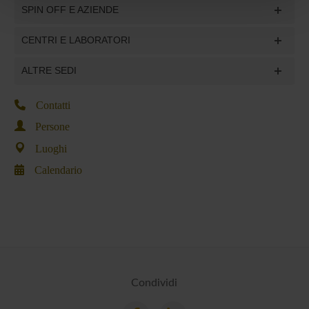
pubblicità e social media, i quali potrebbero combinarle
SPIN OFF E AZIENDE
con altre informazioni che hai fornito loro o che hanno
raccolto dal tuo utilizzo dei loro servizi.
CENTRI E LABORATORI
ALTRE SEDI
Contatti
Persone
Luoghi
Calendario
Condividi