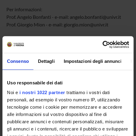
Per informazioni:
Prof. Angelo Bonfanti - e-mail: angelo.bonfanti@univr.it
Prof. Giorgio Mion - e-mail: giorgio.mion@univr.it
ALLEGATI
Locandina
(pdf, it, 529 KB, 20/09/18)
Consenso
Dettagli
Impostazioni degli annunci
In
Uso responsabile dei dati
Referente
Angelo Bonfanti
Noi e
i nostri 1022 partner
trattiamo i vostri dati
personali, ad esempio il vostro numero IP, utilizzando
Dipartimento
tecnologie come i cookie per memorizzare e accedere
Management
alle informazioni sul vostro dispositivo al fine di
pubblicare annunci e contenuti personalizzati, misurare
gli annunci e i contenuti, ricercare il pubblico e sviluppare