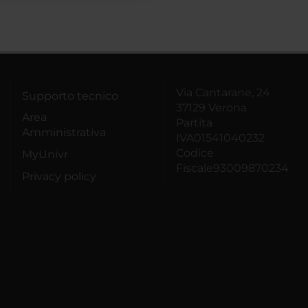
Via Cantarane, 24
Supporto tecnico
37129 Verona
Area
Partita
Amministrativa
IVA01541040232
Codice
MyUnivr
Fiscale93009870234
Privacy policy