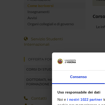
Come iscriversi
Insegnamenti
Corso
Avvisi
Organi collegiali e di governo
Le in
Servizio Studenti
Internazionali
OFFERTA FORMATIVA
CORSI DI STUDIO
Consenso
DOTTORATI, MASTER E
FORMAZIONE SUPERIORE
Uso responsabile dei dati
Contatti
Noi e
i nostri 1022 partner
t