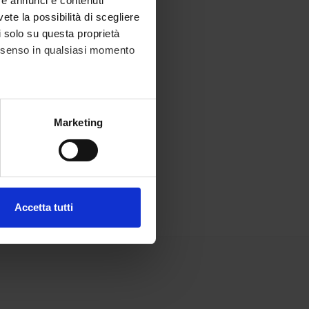
re annunci e contenuti
vete la possibilità di scegliere
li solo su questa proprietà
consenso in qualsiasi momento
alche metro,
Marketing
e specifiche (impronte
ezione dettagli
. Puoi
Accetta tutti
l media e per analizzare il
ostri partner che si occupano
azioni che hai fornito loro o