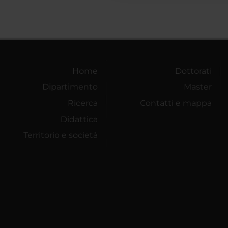
Home
Dottorati
Dipartimento
Master
Ricerca
Contatti e mappa
Didattica
Territorio e società