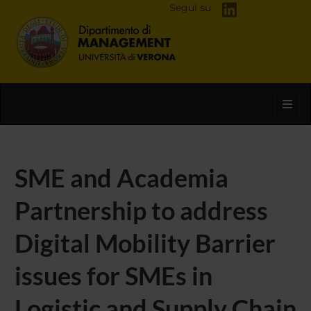
Segui su
Toggl
SME and Academia
Partnership to address
Digital Mobility Barrier
issues for SMEs in
Logistic and Supply Chain