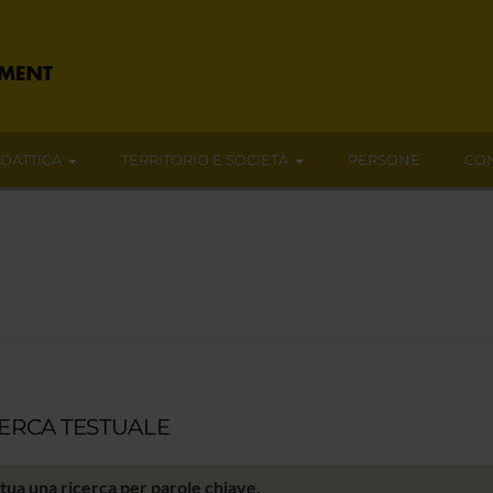
IDATTICA
TERRITORIO E SOCIETÀ
PERSONE
CON
CERCA TESTUALE
tua una ricerca per parole chiave.