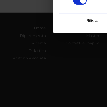
digitali).
Approfondisci come vengono el
modificare o ritirare il tuo 
Rifiuta
Utilizziamo i cookie per perso
Home
Dottorati
nostro traffico. Condividiamo 
Dipartimento
Master
di analisi dei dati web, pubbl
che hanno raccolto dal tuo uti
Ricerca
Contatti e mappa
Didattica
Territorio e società