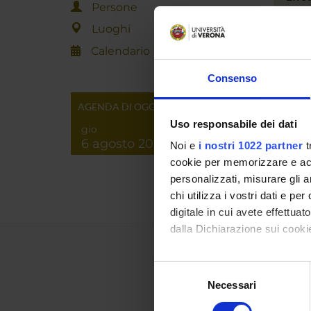
Persone
Luoghi
Calendario
Consenso
AGENDA DI OGGI
Uso responsabile dei dati
gio
6 agosto 2026
Noi e
i nostri 1022 partner
t
cookie per memorizzare e acce
personalizzati, misurare gli an
chi utilizza i vostri dati e pe
digitale in cui avete effettua
dalla Dichiarazione sui cookie
Con il tuo consenso, vorrem
Selezione
raccogliere informazi
Necessari
del
Identificare il tuo di
consenso