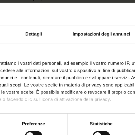
La ricerca trova i primi 100 item rilevanti rispetto alla/e parola ch
Tra i risultati collegati potrai trovare le persone, le pubblicazioni,
all'interno del Dipartimento.
Dettagli
Impostazioni degli annunci
Cerca in tutto l'Ateneo
Cerc
Man
Cerca
Ripristina
rattiamo i vostri dati personali, ad esempio il vostro numero IP, 
dere alle informazioni sul vostro dispositivo al fine di pubblica
nunci e i contenuti, ricercare il pubblico e sviluppare i servizi. A
r quali scopi. Le vostre scelte in materia di privacy sono applicabi
to le vostre scelte. È possibile modificare o revocare il proprio 
 o facendo clic sull'icona di attivazione della privacy.
Condividi
mo anche:
oni sulla tua posizione geografica, con un'approssimazione di qu
Preferenze
Statistiche
spositivo, scansionandolo attivamente alla ricerca di caratteristich