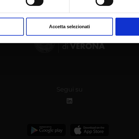
aborati i tuoi dati personali e imposta le tue preferenze nella
s
consenso in qualsiasi momento dalla Dichiarazione sui cookie.
Accetta selezionati
nalizzare contenuti ed annunci, per fornire funzionalità dei socia
inoltre informazioni sul modo in cui utilizzi il nostro sito con i n
icità e social media, i quali potrebbero combinarle con altre inform
lizzo dei loro servizi.
Segui su