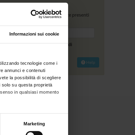
iave.
 i progetti di ricerca e le competenze presenti
Informazioni sui cookie
a nelle pagine del dipartimento di
agement
Help
utilizzando tecnologie come i
re annunci e contenuti
vete la possibilità di scegliere
li solo su questa proprietà
consenso in qualsiasi momento
alche metro,
Marketing
e specifiche (impronte