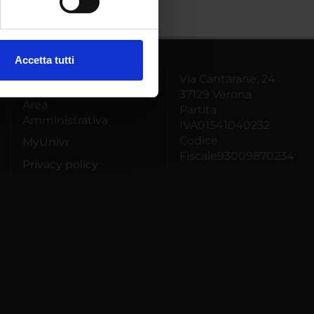
ezione dettagli
. Puoi
Accetta tutti
l media e per analizzare il
Via Cantarane, 24
Supporto tecnico
ostri partner che si occupano
37129 Verona
Area
azioni che hai fornito loro o
Partita
Amministrativa
IVA01541040232
Codice
MyUnivr
Fiscale93009870234
Privacy policy