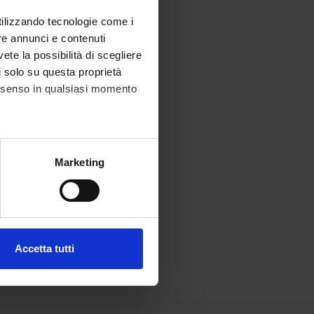
utilizzando tecnologie come i
re annunci e contenuti
vete la possibilità di scegliere
li solo su questa proprietà
consenso in qualsiasi momento
alche metro,
Marketing
e specifiche (impronte
ezione dettagli
. Puoi
Accetta tutti
l media e per analizzare il
ostri partner che si occupano
azioni che hai fornito loro o