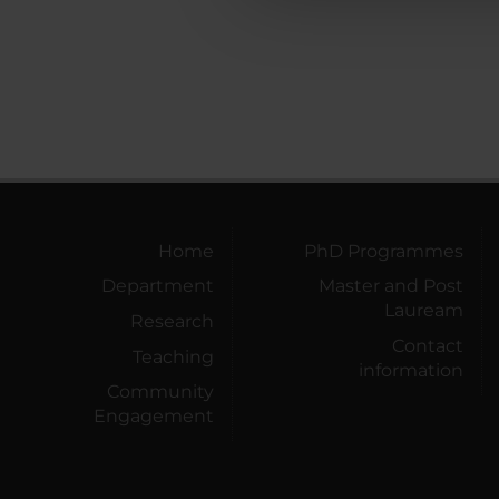
Home
PhD Programmes
Department
Master and Post
Lauream
Research
Contact
Teaching
information
Community
Engagement