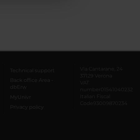
Via Cantarane, 24
Technical support
37129 Verona
Back office Area -
VAT
dbErw
number01541040232
Italian Fiscal
MyUnivr
Code93009870234
Privacy policy