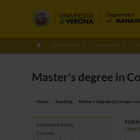
DEPARTMENT
RESEARCH
T
Master's degree in C
Home
Teaching
Master’s degrees (no longer run
FOR 
Enrolment Policy
Operat
Courses