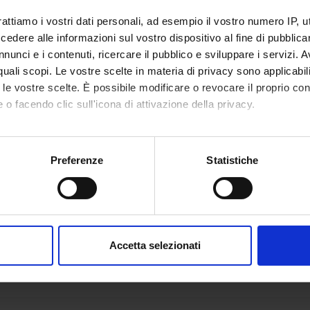
rattiamo i vostri dati personali, ad esempio il vostro numero IP, 
dere alle informazioni sul vostro dispositivo al fine di pubblica
nunci e i contenuti, ricercare il pubblico e sviluppare i servizi. A
r quali scopi. Le vostre scelte in materia di privacy sono applicabi
to le vostre scelte. È possibile modificare o revocare il proprio 
 o facendo clic sull'icona di attivazione della privacy.
mo anche:
oni sulla tua posizione geografica, con un'approssimazione di qu
Preferenze
Statistiche
spositivo, scansionandolo attivamente alla ricerca di caratteristich
aborati i tuoi dati personali e imposta le tue preferenze nella
s
consenso in qualsiasi momento dalla Dichiarazione sui cookie.
Accetta selezionati
nalizzare contenuti ed annunci, per fornire funzionalità dei socia
inoltre informazioni sul modo in cui utilizzi il nostro sito con i n
icità e social media, i quali potrebbero combinarle con altre inform
lizzo dei loro servizi.