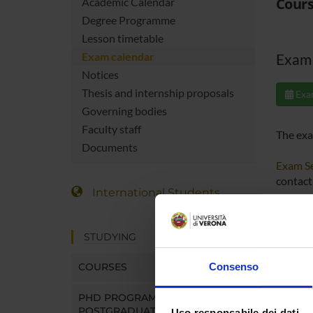
Cours
Academic Calendar
Degree Programme
Lesson timetable
Exam calendar
Exam 
Notices
Thesis and internship proposals
Exa
Governing bodies
Faculty staff
The exa
Documents
Exam Se
contact 
International Students
Read th
STUDYING
COURSES
Consenso
PHD PROGRAMMES AND
POSTGRADUATE TRAINING
Uso responsabile dei dati