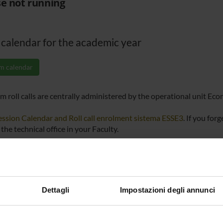
e not running
calendar for the academic year
m calendar
m roll calls are centrally administered by the operational unit Ec
ssion Calendar and Roll call enrolment sistema ESSE3
. If you for
the technical office in your Faculty.
e answers to the more serious and frequent questions - F.A.Q. E
Dettagli
Impostazioni degli annunci