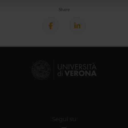
Share
Segui su