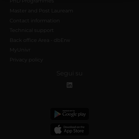
PhD Programmes
raccolto dal tuo utilizzo dei loro servizi.
Master and Post Lauream
Contact information
Technical support
Back office Area - dbErw
MyUnivr
Privacy policy
Segui su