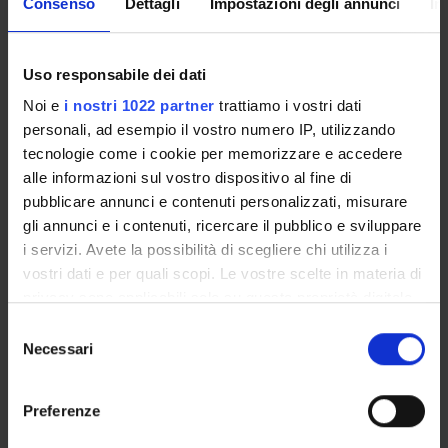
Consenso
Dettagli
Impostazioni degli annunci
In
production and marketing
Uso responsabile dei dati
Degree class: 77/S
Noi e
i nostri 1022 partner
trattiamo i vostri dati
Location: Conegliano
personali, ad esempio il vostro numero IP, utilizzando
tecnologie come i cookie per memorizzare e accedere
alle informazioni sul vostro dispositivo al fine di
pubblicare annunci e contenuti personalizzati, misurare
gli annunci e i contenuti, ricercare il pubblico e sviluppare
i servizi. Avete la possibilità di scegliere chi utilizza i
vostri dati e per quali scopi. Le vostre scelte in materia di
privacy sono applicabili solo su questa proprietà digitale
STUDYING
in cui avete effettuato le vostre scelte. È possibile
Selezione
modificare o revocare il proprio consenso in qualsiasi
Necessari
del
COURSES
momento dalla Dichiarazione sui cookie o facendo clic
consenso
sull'icona di attivazione della privacy.
PHD PROGRAMMES AND POSTGRADUATE
Preferenze
TRAINING
Con il tuo consenso, vorremmo anche: