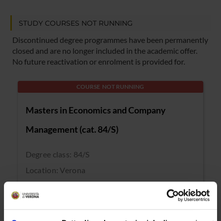
STUDY COURSES NOT RUNNING
Discontinued degree programmes have been permanently
closed and are no longer included in the academic offer.
No future reactivation or enrolment is provided for.
COURSE NOT RUNNING
Masters in Economics and Company
Management (cat. 84/S)
Degree class: 84/S
Location: Verona
COURSE NOT RUNNING
Specialised Degree course in vine and wine