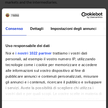
markets and the intermediaries.
Contact people
Giuseppina Chesini
Consenso
Dettagli
Impostazioni degli annunci
In
Uso responsabile dei dati
MEMBERS
Noi e
i nostri 1022 partner
trattiamo i vostri dati
personali, ad esempio il vostro numero IP, utilizzando
Giuseppina Chesini
tecnologie come i cookie per memorizzare e accedere
Associate Professor
alle informazioni sul vostro dispositivo al fine di
pubblicare annunci e contenuti personalizzati, misurare
gli annunci e i contenuti, ricercare il pubblico e sviluppare
RESEARCH INTERESTS
i servizi. Avete la possibilità di scegliere chi utilizza i
vostri dati e per quali scopi. Le vostre scelte in materia di
privacy sono applicabili solo su questa proprietà digitale
in cui avete effettuato le vostre scelte. È possibile
Selezione