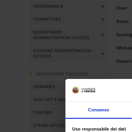
GOVERNANCE
Floor
COMMITTEES
Room
DEPARTMENT
Seatin
ADMINISTRATION OFFICES
Web p
STUDENT ADMINISTRATION
OFFICES
Depart
DEPARTMENT FACILITIES
LIBRARIES
PLAC
SPIN OFF E AZIENDE
Consenso
CENTRES
OTHER OFFICES
Uso responsabile dei dati