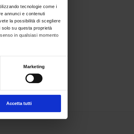
utilizzando tecnologie come i
re annunci e contenuti
vete la possibilità di scegliere
li solo su questa proprietà
consenso in qualsiasi momento
alche metro,
Marketing
e specifiche (impronte
ezione dettagli
. Puoi
Accetta tutti
l media e per analizzare il
ostri partner che si occupano
azioni che hai fornito loro o