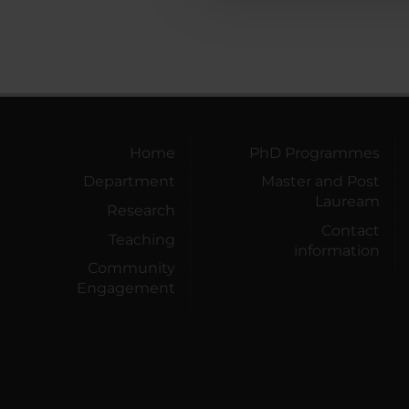
Home
PhD Programmes
Department
Master and Post
Lauream
Research
Contact
Teaching
information
Community
Engagement