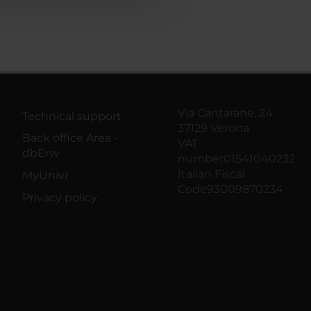
Via Cantarane, 24
Technical support
37129 Verona
Back office Area -
VAT
dbErw
number01541040232
Italian Fiscal
MyUnivr
Code93009870234
Privacy policy