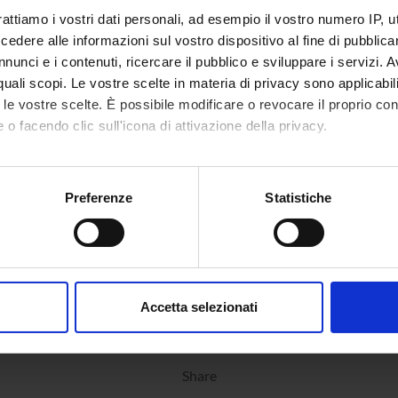
rattiamo i vostri dati personali, ad esempio il vostro numero IP, 
dere alle informazioni sul vostro dispositivo al fine di pubblica
nunci e i contenuti, ricercare il pubblico e sviluppare i servizi. A
r quali scopi. Le vostre scelte in materia di privacy sono applicabi
to le vostre scelte. È possibile modificare o revocare il proprio 
 o facendo clic sull'icona di attivazione della privacy.
mo anche:
oni sulla tua posizione geografica, con un'approssimazione di qu
Preferenze
Statistiche
spositivo, scansionandolo attivamente alla ricerca di caratteristich
aborati i tuoi dati personali e imposta le tue preferenze nella
s
consenso in qualsiasi momento dalla Dichiarazione sui cookie.
Accetta selezionati
nalizzare contenuti ed annunci, per fornire funzionalità dei socia
inoltre informazioni sul modo in cui utilizzi il nostro sito con i n
icità e social media, i quali potrebbero combinarle con altre inform
Share
lizzo dei loro servizi.