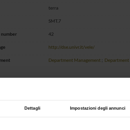
terra
SMT.7
g number
42
age
http://dse.univr.it/vele/
ment
Department Management
;
Department
ES OF INTEREST
Dettagli
Impostazioni degli annunci