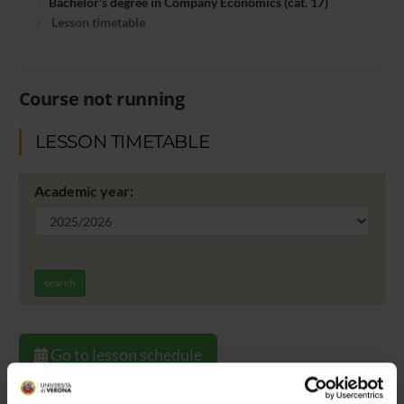
Bachelor's degree in Company Economics (cat. 17)
Lesson timetable
Course not running
LESSON TIMETABLE
Academic year:
search
Go to lesson schedule