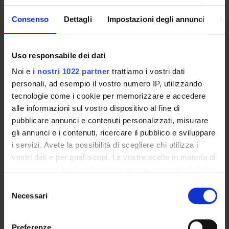
Consenso
Dettagli
Impostazioni degli annunci
In
Courses
Academic Calendar
Lesson timetable
Uso responsabile dei dati
Degree Programme
Noi e
i nostri 1022 partner
trattiamo i vostri dati
Exam calendar
personali, ad esempio il vostro numero IP, utilizzando
Notices
tecnologie come i cookie per memorizzare e accedere
Thesis and internship proposals
alle informazioni sul vostro dispositivo al fine di
Governing bodies
pubblicare annunci e contenuti personalizzati, misurare
Faculty staff
gli annunci e i contenuti, ricercare il pubblico e sviluppare
Student Career Management
i servizi. Avete la possibilità di scegliere chi utilizza i
Housing service
vostri dati e per quali scopi. Le vostre scelte in materia di
Scholarships and Grants
privacy sono applicabili solo su questa proprietà digitale
Documents
in cui avete effettuato le vostre scelte. È possibile
Selezione
modificare o revocare il proprio consenso in qualsiasi
Necessari
del
momento dalla Dichiarazione sui cookie o facendo clic
consenso
STUDYING
sull'icona di attivazione della privacy.
Preferenze