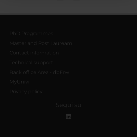
con altre informazioni che hai fornito loro o che hanno
raccolto dal tuo utilizzo dei loro servizi.
PhD Programmes
Master and Post Lauream
Contact information
Technical support
Back office Area - dbErw
MyUnivr
Privacy policy
Segui su