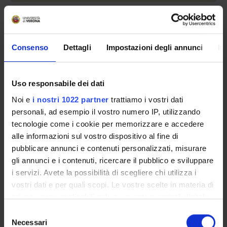
Go to lesson schedule
Consenso
Dettagli
Impostazioni degli annunci
In
Enrolment Policy
Uso responsabile dei dati
Courses
Noi e
i nostri 1022 partner
trattiamo i vostri dati
Academic Calendar
personali, ad esempio il vostro numero IP, utilizzando
Lesson timetable
tecnologie come i cookie per memorizzare e accedere
Degree Programme
alle informazioni sul vostro dispositivo al fine di
Exam calendar
pubblicare annunci e contenuti personalizzati, misurare
Notices
gli annunci e i contenuti, ricercare il pubblico e sviluppare
Thesis and internship proposals
i servizi. Avete la possibilità di scegliere chi utilizza i
Governing bodies
vostri dati e per quali scopi. Le vostre scelte in materia di
privacy sono applicabili solo su questa proprietà digitale
Faculty staff
in cui avete effettuato le vostre scelte. È possibile
Student Career Management
Selezione
modificare o revocare il proprio consenso in qualsiasi
Necessari
Scholarships and Grants
del