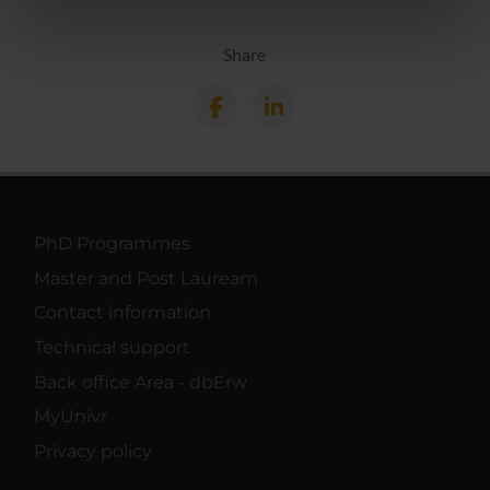
informazioni sul modo in cui utilizzi il nostro sito con i
nostri partner che si occupano di analisi dei dati web,
Share
pubblicità e social media, i quali potrebbero combinarle
con altre informazioni che hai fornito loro o che hanno
raccolto dal tuo utilizzo dei loro servizi.
PhD Programmes
Master and Post Lauream
Contact information
Technical support
Back office Area - dbErw
MyUnivr
Privacy policy