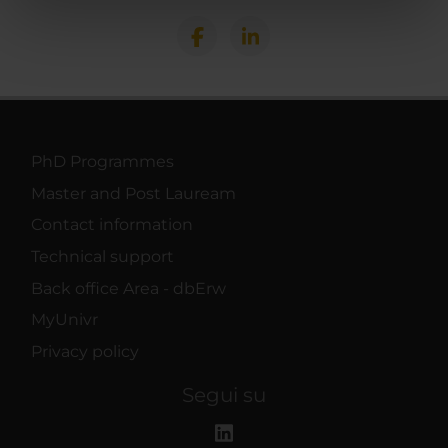
nostri partner che si occupano di analisi dei dati web,
pubblicità e social media, i quali potrebbero combinarle
con altre informazioni che hai fornito loro o che hanno
raccolto dal tuo utilizzo dei loro servizi.
PhD Programmes
Master and Post Lauream
Contact information
Technical support
Back office Area - dbErw
MyUnivr
Privacy policy
Segui su