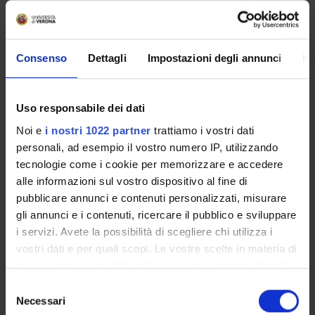
Enrolment Policy
ENTRY REQUIREMENTS (OFA)
Courses
Consenso
Dettagli
Impostazioni degli annunci
In
Academic Calendar
Degree Programme
Lesson timetable
Uso responsabile dei dati
Exam calendar
Noi e
i nostri 1022 partner
trattiamo i vostri dati
Notices
personali, ad esempio il vostro numero IP, utilizzando
Thesis and internship proposals
tecnologie come i cookie per memorizzare e accedere
Governing bodies
alle informazioni sul vostro dispositivo al fine di
Faculty staff
pubblicare annunci e contenuti personalizzati, misurare
Tutoraggio
gli annunci e i contenuti, ricercare il pubblico e sviluppare
Student Career Management
i servizi. Avete la possibilità di scegliere chi utilizza i
vostri dati e per quali scopi. Le vostre scelte in materia di
Scholarships and Grants
privacy sono applicabili solo su questa proprietà digitale
Housing service
in cui avete effettuato le vostre scelte. È possibile
Documents
Selezione
modificare o revocare il proprio consenso in qualsiasi
Necessari
del