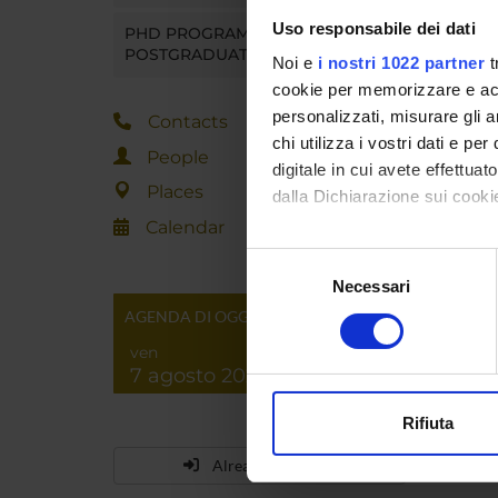
Uso responsabile dei dati
PHD PROGRAMMES AND
POSTGRADUATE TRAINING
Noi e
i nostri 1022 partner
t
cookie per memorizzare e acce
personalizzati, misurare gli an
Contacts
chi utilizza i vostri dati e pe
People
digitale in cui avete effettua
Places
dalla Dichiarazione sui cookie
Calendar
Con il tuo consenso, vorrem
Selezione
raccogliere informazi
Necessari
del
Identificare il tuo di
consenso
AGENDA DI OGGI
digitali).
ven
Approfondisci come vengono el
7 agosto 2026
modificare o ritirare il tuo 
Rifiuta
Utilizziamo i cookie per perso
Already enrolled?
nostro traffico. Condividiamo 