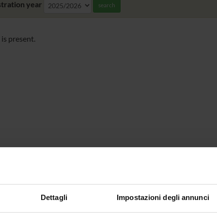
tration year
search
is present.
Dettagli
Impostazioni degli annunci