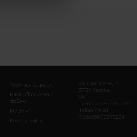
azioni che hai fornito loro o
Via Cantarane, 24
Technical support
37129 Verona
Back office Area -
VAT
dbErw
number01541040232
Italian Fiscal
MyUnivr
Code93009870234
Privacy policy