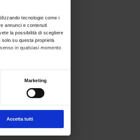
utilizzando tecnologie come i
re annunci e contenuti
vete la possibilità di scegliere
li solo su questa proprietà
consenso in qualsiasi momento
alche metro,
Marketing
e specifiche (impronte
ezione dettagli
. Puoi
Accetta tutti
l media e per analizzare il
ostri partner che si occupano