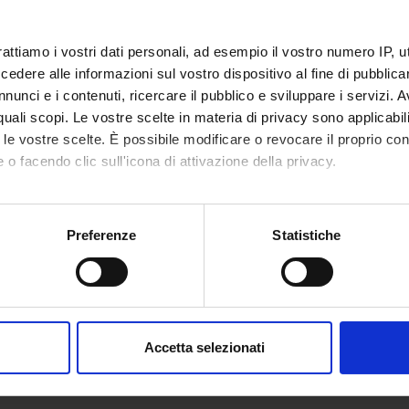
rattiamo i vostri dati personali, ad esempio il vostro numero IP, 
dere alle informazioni sul vostro dispositivo al fine di pubblica
nunci e i contenuti, ricercare il pubblico e sviluppare i servizi. A
r quali scopi. Le vostre scelte in materia di privacy sono applicabi
to le vostre scelte. È possibile modificare o revocare il proprio 
 o facendo clic sull'icona di attivazione della privacy.
mo anche:
oni sulla tua posizione geografica, con un'approssimazione di qu
Preferenze
Statistiche
spositivo, scansionandolo attivamente alla ricerca di caratteristich
aborati i tuoi dati personali e imposta le tue preferenze nella
s
consenso in qualsiasi momento dalla Dichiarazione sui cookie.
Accetta selezionati
nalizzare contenuti ed annunci, per fornire funzionalità dei socia
inoltre informazioni sul modo in cui utilizzi il nostro sito con i n