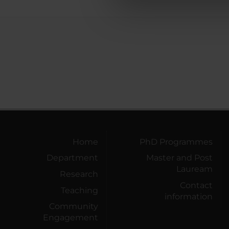
di analisi dei dati web, pubbl
che hanno raccolto dal tuo uti
Home
PhD Programmes
Department
Master and Post
Lauream
Research
Contact
Teaching
information
Community
Engagement