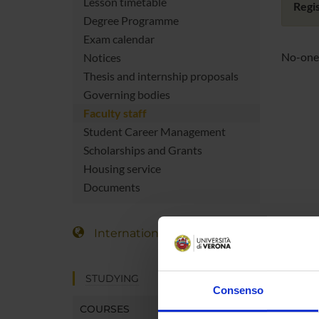
Lesson timetable
Regis
Degree Programme
Exam calendar
No-one 
Notices
Thesis and internship proposals
Governing bodies
Faculty staff
Student Career Management
Scholarships and Grants
Housing service
Documents
International Students
STUDYING
Consenso
COURSES