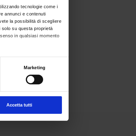
utilizzando tecnologie come i
re annunci e contenuti
vete la possibilità di scegliere
li solo su questa proprietà
consenso in qualsiasi momento
alche metro,
Marketing
e specifiche (impronte
ezione dettagli
. Puoi
Accetta tutti
l media e per analizzare il
ostri partner che si occupano
azioni che hai fornito loro o