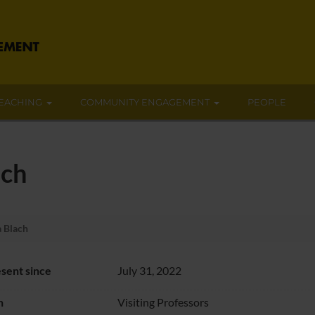
EACHING
COMMUNITY ENGAGEMENT
PEOPLE
ach
 Blach
sent since
July 31, 2022
n
Visiting Professors