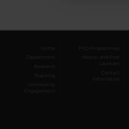
Home
PhD Programmes
Department
Master and Post
Lauream
Research
Contact
Teaching
information
Community
Engagement