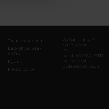
Via Cantarane, 24
Technical support
37129 Verona
Back office Area -
VAT
dbErw
number01541040232
Italian Fiscal
MyUnivr
Code93009870234
Privacy policy