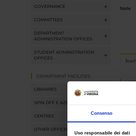
GOVERNANCE
Note
COMMITTEES
DEPARTMENT
ADMINISTRATION OFFICES
STUDENT ADMINISTRATION
OFFICES
Teac
DEPARTMENT FACILITIES
MOD
LIBRARIES
Modules
Click o
SPIN OFF E AZIENDE
Consenso
CENTRES
OTHER OFFICES
Uso responsabile dei dati