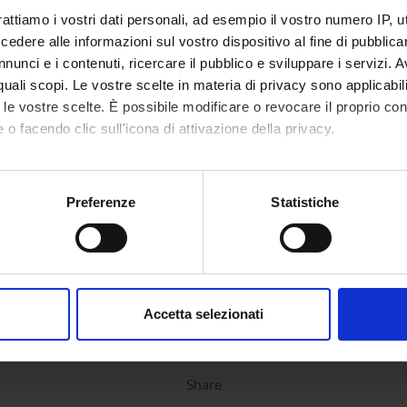
rattiamo i vostri dati personali, ad esempio il vostro numero IP, 
dere alle informazioni sul vostro dispositivo al fine di pubblica
nunci e i contenuti, ricercare il pubblico e sviluppare i servizi. A
r quali scopi. Le vostre scelte in materia di privacy sono applicabi
to le vostre scelte. È possibile modificare o revocare il proprio 
 o facendo clic sull'icona di attivazione della privacy.
mo anche:
oni sulla tua posizione geografica, con un'approssimazione di qu
Preferenze
Statistiche
spositivo, scansionandolo attivamente alla ricerca di caratteristich
aborati i tuoi dati personali e imposta le tue preferenze nella
s
consenso in qualsiasi momento dalla Dichiarazione sui cookie.
Accetta selezionati
nalizzare contenuti ed annunci, per fornire funzionalità dei socia
inoltre informazioni sul modo in cui utilizzi il nostro sito con i n
icità e social media, i quali potrebbero combinarle con altre inform
Share
lizzo dei loro servizi.