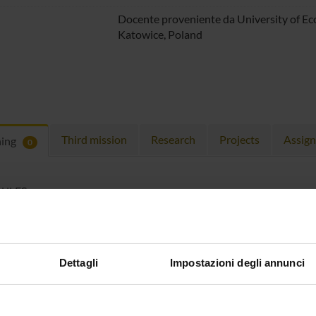
Docente proveniente da University of Ec
Katowice, Poland
Third mission
Research
Projects
Assig
hing
0
ULES
 running in the period selected:
0
.
n the module to see the timetable and course details.
Dettagli
Impostazioni degli annunci