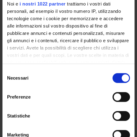
Noi e
i nostri 1022 partner
trattiamo i vostri dati
personali, ad esempio il vostro numero IP, utilizzando
GOVERNANCE
tecnologie come i cookie per memorizzare e accedere
COMMITTEES
alle informazioni sul vostro dispositivo al fine di
pubblicare annunci e contenuti personalizzati, misurare
DEPARTMENT ADMINISTRATION OFFICES
gli annunci e i contenuti, ricercare il pubblico e sviluppare
i servizi. Avete la possibilità di scegliere chi utilizza i
STUDENT ADMINISTRATION OFFICES
vostri dati e per quali scopi. Le vostre scelte in materia di
privacy sono applicabili solo su questa proprietà digitale
DEPARTMENT FACILITIES
in cui avete effettuato le vostre scelte. È possibile
Selezione
modificare o revocare il proprio consenso in qualsiasi
Necessari
del
LIBRARIES
momento dalla Dichiarazione sui cookie o facendo clic
consenso
sull'icona di attivazione della privacy.
SPIN OFF E AZIENDE
Preferenze
Con il tuo consenso, vorremmo anche:
CENTRES
raccogliere informazioni sulla tua posizione
Statistiche
OTHER OFFICES
geografica, con un'approssimazione di qualche
metro,
Marketing
Contacts