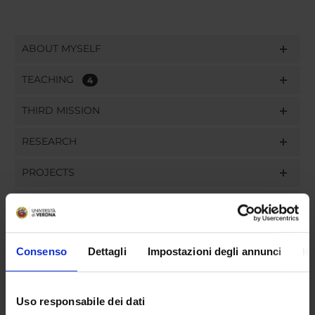
ABOUT MYSELF
TEACHING
4
THIRD MISSION
RESEARCH
PROJECTS
PUBLICATIONS
ASSIGNMENTS
Consenso
Dettagli
Impostazioni degli annunci
In
Uso responsabile dei dati
ORGANISATION