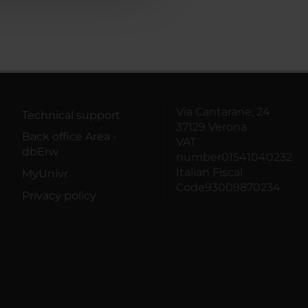
Via Cantarane, 24
Technical support
37129 Verona
Back office Area -
VAT
dbErw
number01541040232
Italian Fiscal
MyUnivr
Code93009870234
Privacy policy