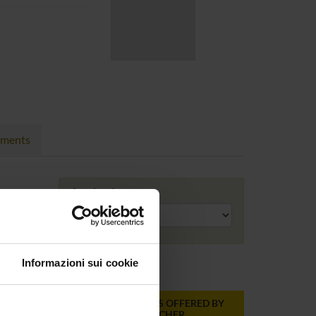
nments
Academic year
Informazioni sui cookie
ONLINE
TEACHER
MODULES OFFERED BY
CREDITS
THIS TEACHER