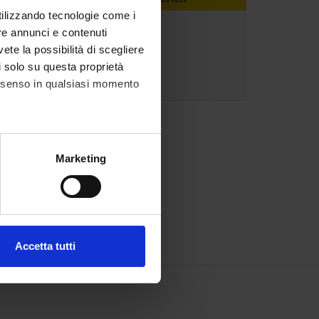
utilizzando tecnologie come i
2
re annunci e contenuti
vete la possibilità di scegliere
li solo su questa proprietà
consenso in qualsiasi momento
alche metro,
Marketing
e specifiche (impronte
ezione dettagli
. Puoi
Accetta tutti
l media e per analizzare il
ostri partner che si occupano
azioni che hai fornito loro o