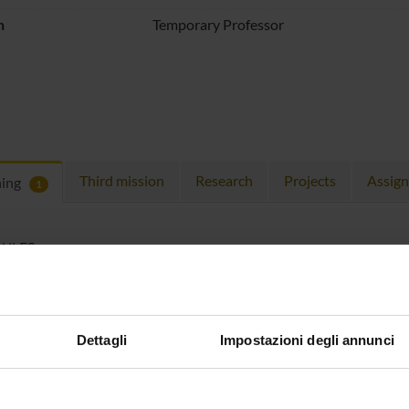
n
Temporary Professor
Third mission
Research
Projects
Assig
hing
1
ULES
 running in the period selected:
1
.
n the module to see the timetable and course details.
Dettagli
Impostazioni degli annunci
SE
NAME
TOTAL
CREDITS