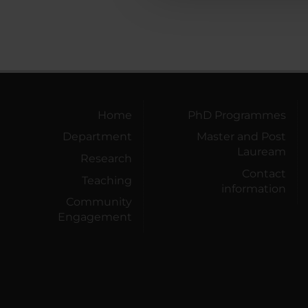
Home
PhD Programmes
Department
Master and Post
Lauream
Research
Contact
Teaching
information
Community
Engagement