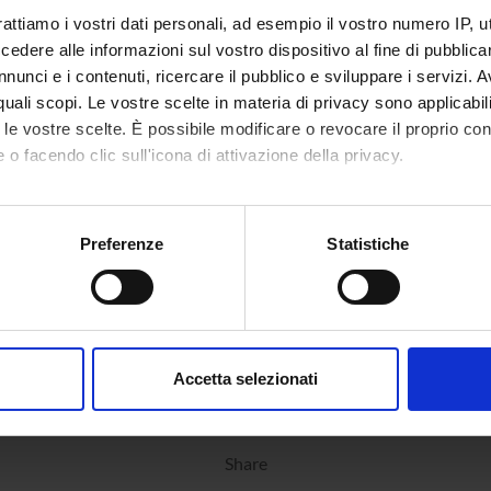
rattiamo i vostri dati personali, ad esempio il vostro numero IP, 
’s degree in
Management for non profit
9
dere alle informazioni sul vostro dispositivo al fine di pubblica
ess
organizations (2018/2019)
nunci e i contenuti, ricercare il pubblico e sviluppare i servizi. A
gement
r quali scopi. Le vostre scelte in materia di privacy sono applicabi
za)
to le vostre scelte. È possibile modificare o revocare il proprio 
 not running
 o facendo clic sull'icona di attivazione della privacy.
mo anche:
oni sulla tua posizione geografica, con un'approssimazione di qu
Preferenze
Statistiche
spositivo, scansionandolo attivamente alla ricerca di caratteristich
aborati i tuoi dati personali e imposta le tue preferenze nella
s
consenso in qualsiasi momento dalla Dichiarazione sui cookie.
Accetta selezionati
nalizzare contenuti ed annunci, per fornire funzionalità dei socia
inoltre informazioni sul modo in cui utilizzi il nostro sito con i n
icità e social media, i quali potrebbero combinarle con altre inform
Share
lizzo dei loro servizi.