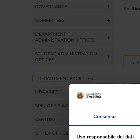
GOVERNANCE
Positio
COMMITTEES
DEPARTMENT
ADMINISTRATION OFFICES
STUDENT ADMINISTRATION
OFFICES
Teac
DEPARTMENT FACILITIES
MOD
LIBRARIES
Modules
Click o
SPIN OFF E AZIENDE
Consenso
CENTRES
OTHER OFFICES
COUR
Uso responsabile dei dati