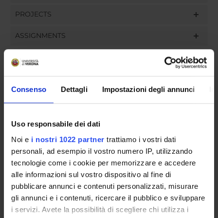
PROJECTS
ASSIGNMENTS
ORGANISATION
Consenso
Dettagli
Impostazioni degli annunci
In
GOVERNANCE
Uso responsabile dei dati
COMMITTEES
Noi e
i nostri 1022 partner
trattiamo i vostri dati
personali, ad esempio il vostro numero IP, utilizzando
DEPARTMENT ADMINISTRATION OFFICES
tecnologie come i cookie per memorizzare e accedere
STUDENT ADMINISTRATION OFFICES
alle informazioni sul vostro dispositivo al fine di
pubblicare annunci e contenuti personalizzati, misurare
gli annunci e i contenuti, ricercare il pubblico e sviluppare
DEPARTMENT FACILITIES
i servizi. Avete la possibilità di scegliere chi utilizza i