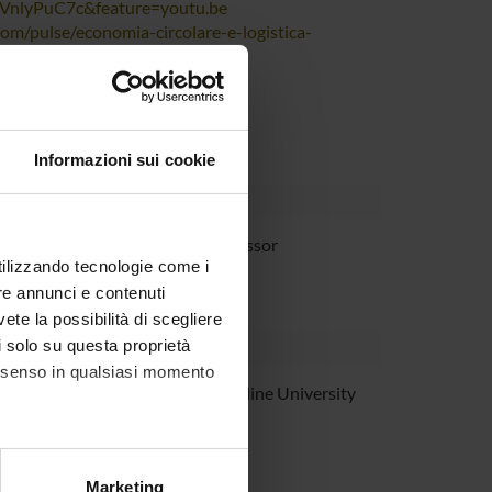
gVnlyPuC7c&feature=youtu.be
om/pulse/economia-circolare-e-logistica-
upply-chain.html
Chain" allegato o
scaricabile qui
Informazioni sui cookie
so
Full Professor
utilizzando tecnologie come i
re annunci e contenuti
vete la possibilità di scegliere
li solo su questa proprietà
consenso in qualsiasi momento
hoff
East Caroline University
alche metro,
Marketing