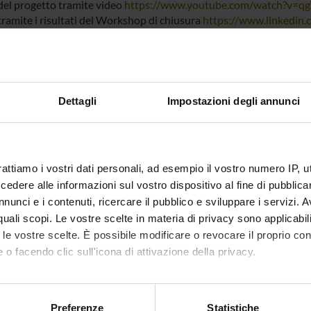
 del progetto tramite video
https://www.youtube.com/watch?v=q
tramite i risultati del Workshop di chiusura
https://www.linkedin.c
ata-per-una-societ%C3%A0-ivan-russo/
s del progetto
https://www.fondazionespeedhub.it/closed-loop-s
si del progetto è stato pubblicato un E-Book "Closed Loop Supply 
Dettagli
Impostazioni degli annunci
ECT PARTICIPANTS
 Masorgo
Ivan Rus
rattiamo i vostri dati personali, ad esempio il vostro numero IP, 
dere alle informazioni sul vostro dispositivo al fine di pubblica
nunci e i contenuti, ricercare il pubblico e sviluppare i servizi. A
r quali scopi. Le vostre scelte in materia di privacy sono applicabi
ABORATORI ESTERNI
to le vostre scelte. È possibile modificare o revocare il proprio 
 Frankel
University of North
Jon Kirc
 o facendo clic sull'icona di attivazione della privacy.
Florida
mo anche:
 Omar
American University
oni sulla tua posizione geografica, con un'approssimazione di qu
Preferenze
Statistiche