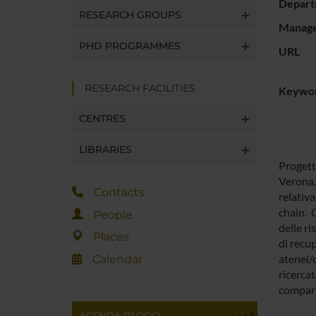
Depart
RESEARCH GROUPS
Manager
PHD PROGRAMMES
URL
RESEARCH FACILITIES
Keywo
CENTRES
LIBRARIES
Progett
Verona. 
Contacts
relativa
chain. G
People
delle ri
Places
di recup
atenei/c
Calendar
ricercat
compara
AGENDA DI OGGI