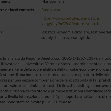
ments
Management
s or local contacts
Russo Ivan
https://www.youtube.com/watch?
v=qgVnlyPuC7c&feature=youtu.be
rd
logistica, economia circolare, gestione dei
supply chain, reverse logistics
o finanziato da Regione Veneto, cod. 1001-1-1267-2017 dal titolo
Il lavoro dell'Università di Verona è stato il coordinamento di una 
mente ai temi della sostenibilità e della circular economy e loro imp
estione di una borsa di ricerca, dedicata alla mappatura delle princ
sorse per una iniziale comprensione della adattabilità di tali pratic
erare valore e minimizzare i costi. I fellowship visiting hanno avut
entri di ricerca del territorio e primarie istituzioni scientifiche 
ori a livello internazionale, nonché per apportare nell’ambito di ric
ta. Sono state coinvolte più di 30 imprese.