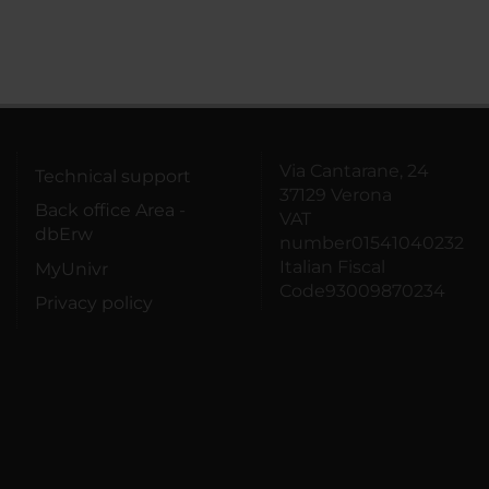
Via Cantarane, 24
Technical support
37129 Verona
Back office Area -
VAT
dbErw
number01541040232
Italian Fiscal
MyUnivr
Code93009870234
Privacy policy