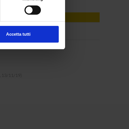
e specifiche (impronte
ezione dettagli
. Puoi
Accetta tutti
l media e per analizzare il
ostri partner che si occupano
azioni che hai fornito loro o
B, 13/11/19)