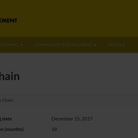
EACHING
COMMUNITY ENGAGEMENT
PEOPLE
hain
y Chain
g date
December 15, 2017
on (months)
18