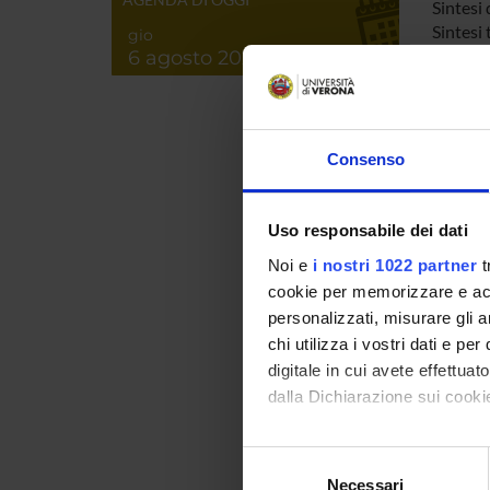
Sintesi
Sintesi 
gio
integr
6 agosto 2026
Partner
A sinte
Consenso
PROJ
Uso responsabile dei dati
Nicolò
Noi e
i nostri 1022 partner
t
cookie per memorizzare e acce
personalizzati, misurare gli an
chi utilizza i vostri dati e pe
COLL
digitale in cui avete effettua
Robert
dalla Dichiarazione sui cookie
Con il tuo consenso, vorrem
Selezione
Ayman
raccogliere informazi
Necessari
del