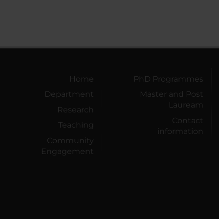
Home
PhD Programmes
Department
Master and Post
Lauream
Research
Contact
Teaching
information
Community
Engagement