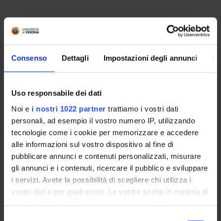
No recent seminar found relating to teaching Private Law.
Consenso
Dettagli
Impostazioni degli annunci
In
STUDYING
COURSES
Uso responsabile dei dati
PHD PROGRAMMES AND POSTGRADUATE
Noi e
i nostri 1022 partner
trattiamo i vostri dati
TRAINING
personali, ad esempio il vostro numero IP, utilizzando
tecnologie come i cookie per memorizzare e accedere
Contacts
alle informazioni sul vostro dispositivo al fine di
pubblicare annunci e contenuti personalizzati, misurare
People
gli annunci e i contenuti, ricercare il pubblico e sviluppare
Places
i servizi. Avete la possibilità di scegliere chi utilizza i
Calendar
vostri dati e per quali scopi. Le vostre scelte in materia di
privacy sono applicabili solo su questa proprietà digitale
in cui avete effettuato le vostre scelte. È possibile
Selezione