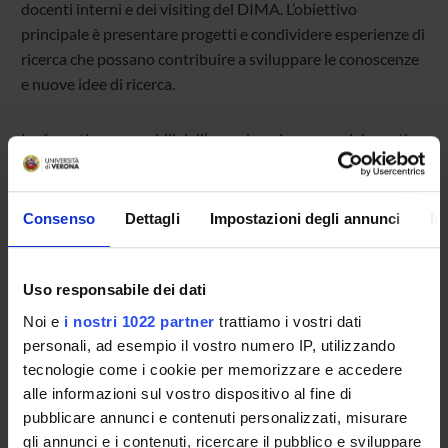
docenti interni e dei visiting del DIMA. L’obiettivo
principale è presentare progetti e condividere esperienze di
ricerca che possano contribuire a sviluppare le conoscenze
e nuove idee di ricerca.
I referenti responsabili dell’organizzazione sono i docenti
Stefano Landi, Alex Sclip e Lorenzo Bruno Prataviera.
Il seminario rientra nel ciclo “meet the visiting” tenuto da
Consenso
Dettagli
Impostazioni degli annunci
In
ricercatori internazionali che vengono a lavorare per un
periodo al DIMA. Tramite il seminario si dissemineranno i
Uso responsabile dei dati
lavori e le idee di ricerca nell'ottica di una contaminazione
inter settoriale e internazionale.
Noi e
i nostri 1022 partner
trattiamo i vostri dati
personali, ad esempio il vostro numero IP, utilizzando
tecnologie come i cookie per memorizzare e accedere
alle informazioni sul vostro dispositivo al fine di
pubblicare annunci e contenuti personalizzati, misurare
TITLE
FORMAT (LANGUAGE, SIZE, PUBLICATION DATE)
gli annunci e i contenuti, ricercare il pubblico e sviluppare