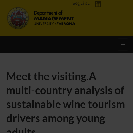
Segui su
Toggl
Meet the visiting.A
multi-country analysis of
sustainable wine tourism
drivers among young
adults.