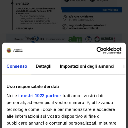
Speaker:
Vincenzo Riso - Dipartimento di
Consenso
Dettagli
Impostazioni degli annunci
In
Management, Università di Verona
Thursday, June 18, 2026 at 2:00 PM
Uso responsabile dei dati
Per iscriversi cliccare qui <--
Noi e
i nostri 1022 partner
trattiamo i vostri dati
personali, ad esempio il vostro numero IP, utilizzando
tecnologie come i cookie per memorizzare e accedere
alle informazioni sul vostro dispositivo al fine di
TITLE
FORMAT (LANGUAGE, SIZE, PUBLICATION DATE)
pubblicare annunci e contenuti personalizzati, misurare