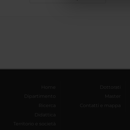
di analisi dei dati web, pubbl
che hanno raccolto dal tuo uti
Home
Dottorati
Dipartimento
Master
Ricerca
Contatti e mappa
Didattica
Territorio e società