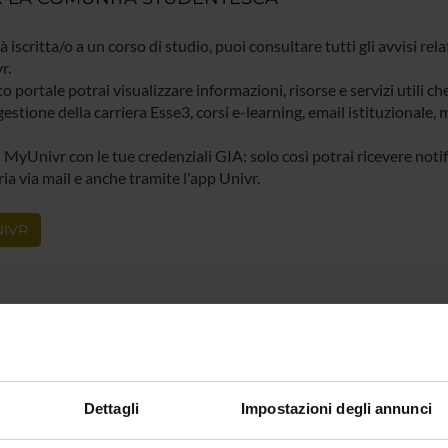
ià iscritta/o a un corso di studio, puoi consultare tutti gli avvisi rela
r.
o portale potrai visualizzare informazioni, risorse e servizi utili ch
gestione della carriera Esse3, corsi e-learning, email istituzionale
 MyUnivr con le tue credenziali GIA: solo così potrai ricevere notific
ia via mail e anche tramite l'app Univr.
IVR
Dettagli
Impostazioni degli annunci