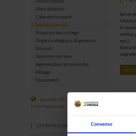
Orario lezioni
Piani didattici
Se sei g
Calendario esami
MyUniv
Bacheca avvisi
In quest
Proposte tesi e stage
online, 
Organi collegiali e di governo
ecc.).
Entra in
Docenti
segreter
Gestione carriere
Agevolazioni economiche
MYUN
Alloggi
Documenti
Servizio Studenti
Internazionali
Consenso
OFFERTA FORMATIVA