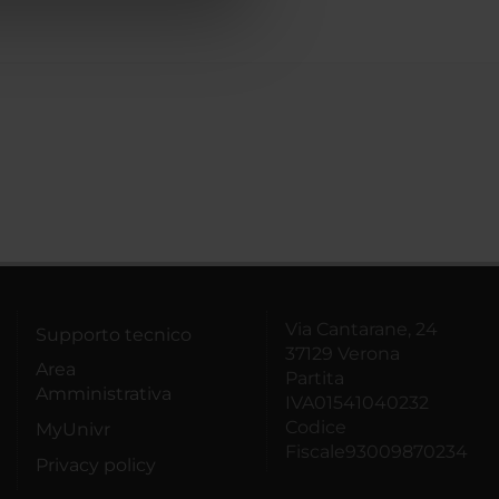
azioni che hai fornito loro o
Via Cantarane, 24
Supporto tecnico
37129 Verona
Area
Partita
Amministrativa
IVA01541040232
Codice
MyUnivr
Fiscale93009870234
Privacy policy