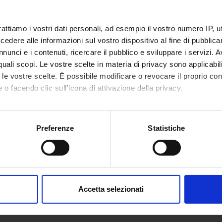
rattiamo i vostri dati personali, ad esempio il vostro numero IP, 
dere alle informazioni sul vostro dispositivo al fine di pubblica
nunci e i contenuti, ricercare il pubblico e sviluppare i servizi. A
r quali scopi. Le vostre scelte in materia di privacy sono applicabi
to le vostre scelte. È possibile modificare o revocare il proprio 
 o facendo clic sull'icona di attivazione della privacy.
mo anche:
oni sulla tua posizione geografica, con un'approssimazione di qu
Preferenze
Statistiche
spositivo, scansionandolo attivamente alla ricerca di caratteristich
aborati i tuoi dati personali e imposta le tue preferenze nella
s
consenso in qualsiasi momento dalla Dichiarazione sui cookie.
Accetta selezionati
nalizzare contenuti ed annunci, per fornire funzionalità dei socia
inoltre informazioni sul modo in cui utilizzi il nostro sito con i n