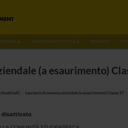
IDATTICA
TERRITORIO E SOCIETÀ
PERSONE
CON
iendale (a esaurimento) Cla
disattivati)
Laurea in Economia aziendale (a esaurimento) Classe 17
 disattivato
 LA COMUNITÀ STUDENTESCA