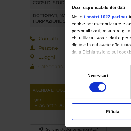
CORSI DI STUDIO
Uso responsabile dei dati
DOTTORATI, MASTER E
Noi e
i nostri 1022 partner
t
FORMAZIONE SUPERIORE
cookie per memorizzare e acce
personalizzati, misurare gli an
chi utilizza i vostri dati e pe
Contatti
digitale in cui avete effettua
Persone
dalla Dichiarazione sui cookie
Luoghi
Con il tuo consenso, vorrem
Calendario
Selezione
raccogliere informazi
Necessari
del
Identificare il tuo di
consenso
digitali).
AGENDA DI OGGI
Approfondisci come vengono el
gio
modificare o ritirare il tuo 
6 agosto 2026
Rifiuta
Utilizziamo i cookie per perso
nostro traffico. Condividiamo 
Sei uno studente già iscritto?