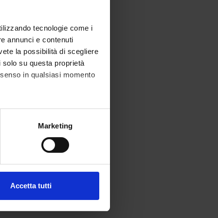
utilizzando tecnologie come i
re annunci e contenuti
vete la possibilità di scegliere
li solo su questa proprietà
consenso in qualsiasi momento
alche metro,
Marketing
e specifiche (impronte
ezione dettagli
. Puoi
Accetta tutti
l media e per analizzare il
ostri partner che si occupano