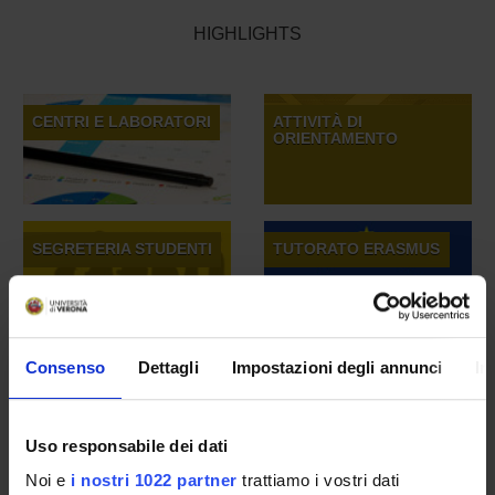
HIGHLIGHTS
CENTRI E LABORATORI
ATTIVITÀ DI
ORIENTAMENTO
SEGRETERIA STUDENTI
TUTORATO ERASMUS
Consenso
Dettagli
Impostazioni degli annunci
In
RICERCA COMPETENZE
PIANO PER LO
SVILUPPO STRATEGICO
2026-2028
Uso responsabile dei dati
Noi e
i nostri 1022 partner
trattiamo i vostri dati