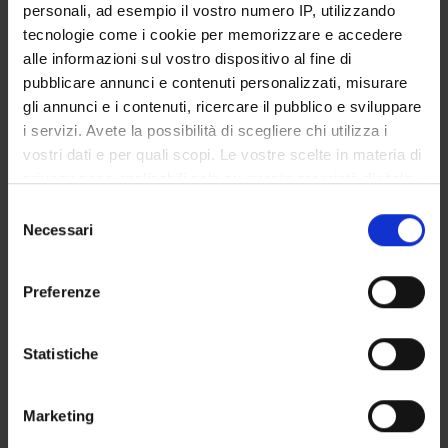
STAGE E TIROCINI
DIPARTIMENTO DI
personali, ad esempio il vostro numero IP, utilizzando
MANAGEMENT - VIDEO
tecnologie come i cookie per memorizzare e accedere
alle informazioni sul vostro dispositivo al fine di
pubblicare annunci e contenuti personalizzati, misurare
gli annunci e i contenuti, ricercare il pubblico e sviluppare
SUMMER E WINTER
PROGETTI REGIONE
i servizi. Avete la possibilità di scegliere chi utilizza i
SCHOOL
VENETO
vostri dati e per quali scopi. Le vostre scelte in materia di
privacy sono applicabili solo su questa proprietà digitale
in cui avete effettuato le vostre scelte. È possibile
Selezione
modificare o revocare il proprio consenso in qualsiasi
Necessari
del
INTERNAZIONALIZZAZIONE
PROGETTI FINANZIATI
momento dalla Dichiarazione sui cookie o facendo clic
UE
consenso
sull'icona di attivazione della privacy.
Preferenze
Con il tuo consenso, vorremmo anche:
raccogliere informazioni sulla tua posizione
PROGETTI PRIN
Statistiche
geografica, con un'approssimazione di qualche
metro,
Marketing
Identificare il tuo dispositivo, scansionandolo
attivamente alla ricerca di caratteristiche specifiche