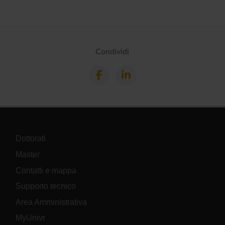
Condividi
Dottorati
Master
Contatti e mappa
Supporto tecnico
Area Amministrativa
MyUnivr