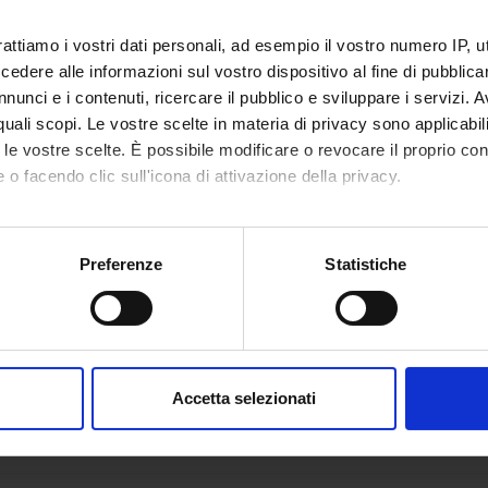
VERONA
rattiamo i vostri dati personali, ad esempio il vostro numero IP, 
mento di riferimento
Management
dere alle informazioni sul vostro dispositivo al fine di pubblica
nunci e i contenuti, ricercare il pubblico e sviluppare i servizi. A
menti associati
Scienze Economiche
r quali scopi. Le vostre scelte in materia di privacy sono applicabi
to le vostre scelte. È possibile modificare o revocare il proprio 
area
Scienze Giuridiche ed Economiche
 o facendo clic sull'icona di attivazione della privacy.
sciplinare
Economica
mo anche:
oni sulla tua posizione geografica, con un'approssimazione di qu
Preferenze
Statistiche
spositivo, scansionandolo attivamente alla ricerca di caratteristich
aborati i tuoi dati personali e imposta le tue preferenze nella
s
consenso in qualsiasi momento dalla Dichiarazione sui cookie.
Accetta selezionati
nalizzare contenuti ed annunci, per fornire funzionalità dei socia
inoltre informazioni sul modo in cui utilizzi il nostro sito con i n
icità e social media, i quali potrebbero combinarle con altre inform