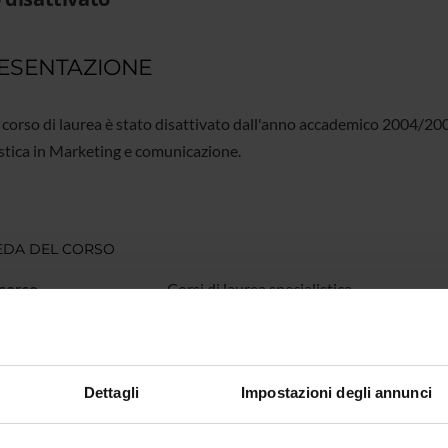
ESENTAZIONE
corso di laurea è stato disattivato dall'anno accademico 2004/200
istica in Marketing e comunicazione.
EDA DEL CORSO
 corso
Corsi di laurea specialistica
2 anni
di appartenenza
84/S - Classe delle lauree specialistiche 
Dettagli
Impostazioni degli annunci
di controllo
Consiglio di facoltà