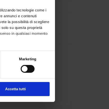
utilizzando tecnologie come i
re annunci e contenuti
vete la possibilità di scegliere
li solo su questa proprietà
consenso in qualsiasi momento
alche metro,
Marketing
e specifiche (impronte
ezione dettagli
. Puoi
Accetta tutti
l media e per analizzare il
ostri partner che si occupano
azioni che hai fornito loro o