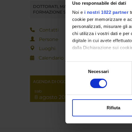
Uso responsabile dei dati
Sede
DOTTORATI, MASTER E
FORMAZIONE SUPERIORE
Noi e
i nostri 1022 partner
t
Diparti
cookie per memorizzare e acce
personalizzati, misurare gli an
Contatti
Diparti
chi utilizza i vostri dati e pe
Persone
digitale in cui avete effettua
Macro 
dalla Dichiarazione sui cookie
Luoghi
Calendario
Area di
Con il tuo consenso, vorrem
Selezione
raccogliere informazi
Necessari
del
Identificare il tuo di
consenso
AGENDA DI OGGI
digitali).
sab
Approfondisci come vengono el
8 agosto 2026
modificare o ritirare il tuo 
Rifiuta
Utilizziamo i cookie per perso
nostro traffico. Condividiamo 
di analisi dei dati web, pubbl