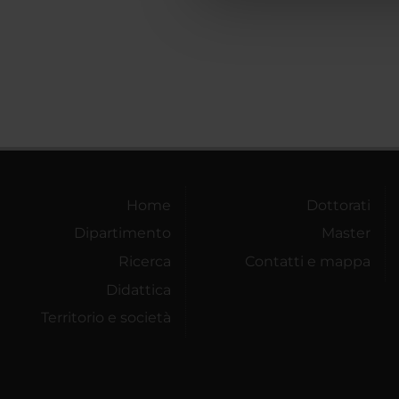
che hanno raccolto dal tuo uti
Home
Dottorati
Dipartimento
Master
Ricerca
Contatti e mappa
Didattica
Territorio e società