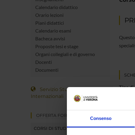
Calendario didattico
Orario lezioni
PR
Piani didattici
Calendario esami
Questo 
Bacheca avvisi
special
Proposte tesi e stage
Organi collegiali e di governo
Docenti
Documenti
SCH
Tipo di
Servizio Studenti
Internazionali
Durata
Classe 
OFFERTA FORMATIVA
Consenso
Organo 
CORSI DI STUDIO