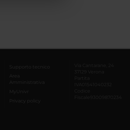
Via Cantarane, 24
Supporto tecnico
37129 Verona
Area
Partita
Amministrativa
IVA01541040232
Codice
MyUnivr
Fiscale93009870234
Privacy policy