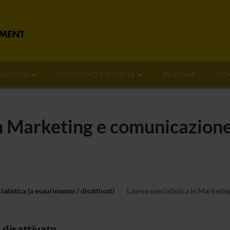
IDATTICA
TERRITORIO E SOCIETÀ
PERSONE
CON
in Marketing e comunicazion
ialistica (a esaurimento / disattivati)
Laurea specialistica in Marketin
 disattivato