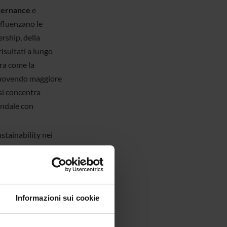
vernance
e
nfluenzano le
ership, della
isultati a lungo
ora come la
omuovendo maggiore
si concentra
endale con
stainability nei
età quotate in
nce on Internal
Informazioni sui cookie