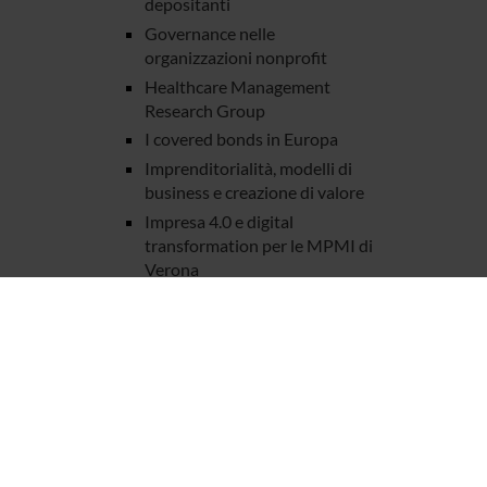
depositanti
Governance nelle
organizzazioni nonprofit
Healthcare Management
Research Group
I covered bonds in Europa
Imprenditorialità, modelli di
business e creazione di valore
Impresa 4.0 e digital
transformation per le MPMI di
Verona
Integrated reporting
Invecchiamento della
popolazione e passaggi
generazionali
La Banca Centrale Europea
(BCE) e l’integrazione dei
mercati finanziari
La gestione nella supply chain