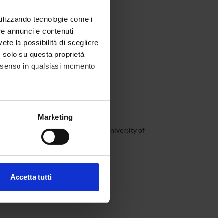
utilizzando tecnologie come i
re annunci e contenuti
vete la possibilità di scegliere
li solo su questa proprietà
consenso in qualsiasi momento
alche metro,
Marketing
e specifiche (impronte
ro Merendino
Queen Mary University of
London
ezione dettagli
. Puoi
Accetta tutti
l media e per analizzare il
ostri partner che si occupano
azioni che hai fornito loro o