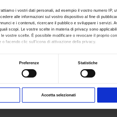
rattiamo i vostri dati personali, ad esempio il vostro numero IP, 
dere alle informazioni sul vostro dispositivo al fine di pubblica
Competenze
onenti
nunci e i contenuti, ricercare il pubblico e sviluppare i servizi. A
r quali scopi. Le vostre scelte in materia di privacy sono applicabi
to le vostre scelte. È possibile modificare o revocare il proprio 
 o facendo clic sull'icona di attivazione della privacy.
ffia
Professore associato
mo anche:
enti esterni
oni sulla tua posizione geografica, con un'approssimazione di qu
Preferenze
Statistiche
spositivo, scansionandolo attivamente alla ricerca di caratteristich
tta Amaddeo
Università di Verona
Alessand
asilakopoulou
Queen Mary University of
aborati i tuoi dati personali e imposta le tue preferenze nella
s
London
consenso in qualsiasi momento dalla Dichiarazione sui cookie.
Accetta selezionati
nalizzare contenuti ed annunci, per fornire funzionalità dei socia
inoltre informazioni sul modo in cui utilizzi il nostro sito con i n
icità e social media, i quali potrebbero combinarle con altre inform