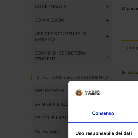
GOVERNANCE
Dipart
COMMISSIONI
UFFICI E STRUTTURE DI
SERVIZIO
Comp
SERVIZI DI SEGRETERIA
STUDENTI
Ilenia C
STRUTTURE DEL DIPARTIMENTO
Filippo 
BIBLIOTECHE
Cinzia Ba
SPIN OFF E AZIENDE
Consenso
Luca Bru
CENTRI E LABORATORI
Silvia C
ALTRE SEDI
Uso responsabile dei dati