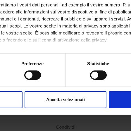
Capitello
Componente
rattiamo i vostri dati personali, ad esempio il vostro numero IP, 
Ivan Russ
dere alle informazioni sul vostro dispositivo al fine di pubblica
hiaramonte
Componente
nunci e i contenuti, ricercare il pubblico e sviluppare i servizi. A
Riccardo 
iarvesio
Componente
r quali scopi. Le vostre scelte in materia di privacy sono applicabi
Riccardo 
to le vostre scelte. È possibile modificare o revocare il proprio 
 Comuzzi
Componente
 o facendo clic sull'icona di attivazione della privacy.
Gianluca 
Floreani
Componente
Alexia Cir
mo anche:
arlatti
Componente
oni sulla tua posizione geografica, con un'approssimazione di qu
Preferenze
Statistiche
Gianluca 
spositivo, scansionandolo attivamente alla ricerca di caratteristich
 Gaudenzi
Componente
Landi
Componente
aborati i tuoi dati personali e imposta le tue preferenze nella
s
consenso in qualsiasi momento dalla Dichiarazione sui cookie.
Accetta selezionati
nalizzare contenuti ed annunci, per fornire funzionalità dei socia
inoltre informazioni sul modo in cui utilizzi il nostro sito con i n
icità e social media, i quali potrebbero combinarle con altre inform
lizzo dei loro servizi.
Condividi