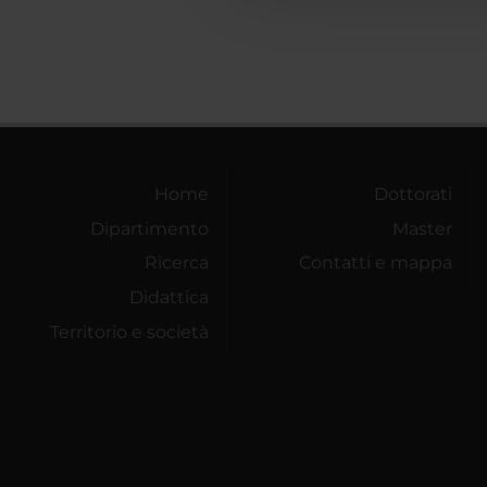
Home
Dottorati
Dipartimento
Master
Ricerca
Contatti e mappa
Didattica
Territorio e società