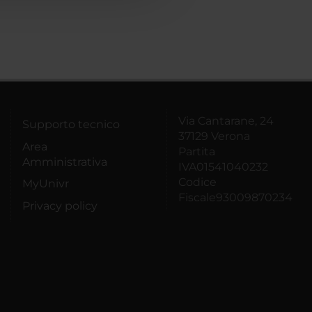
Via Cantarane, 24
Supporto tecnico
37129 Verona
Area
Partita
Amministrativa
IVA01541040232
Codice
MyUnivr
Fiscale93009870234
Privacy policy