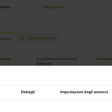
imento
Management
Sedute e Verbali
onenti
onfente
Coordinatore del corso di
Francesc
dottorato
Michela 
Zanin
Coordinatore Vicario
Stefano M
ttistella
Componente
Lapo Mol
Dettagli
Impostazioni degli annunci
sati
Componente
Daniel Pit
antele
Componente
Francesca