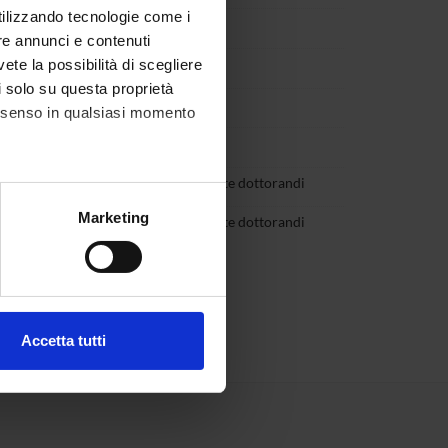
utilizzando tecnologie come i
o
Componente
re annunci e contenuti
vete la possibilità di scegliere
Scarpa
Componente
li solo su questa proprietà
Stacchezzini
Componente
consenso in qualsiasi momento
Veronesi
Componente
oi
Rappresentante dottorandi
alche metro,
Marketing
Maistri
Rappresentante dottorandi
e specifiche (impronte
ezione dettagli
. Puoi
Accetta tutti
l media e per analizzare il
ostri partner che si occupano
azioni che hai fornito loro o