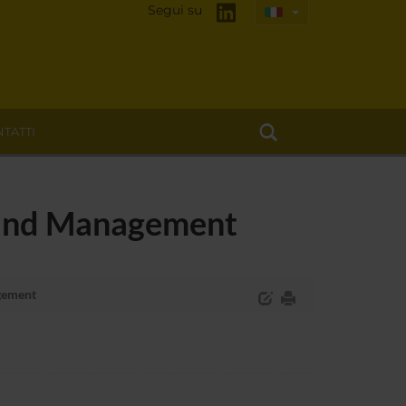
Segui su
TATTI
g and Management
agement