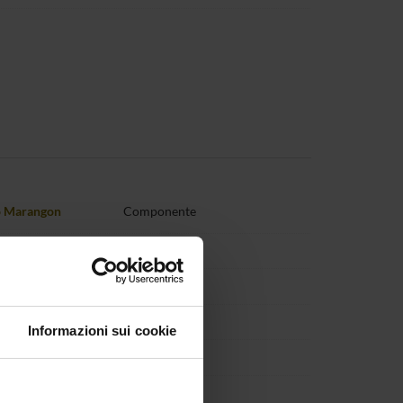
o Marangon
Componente
Mason
Componente
iani
Componente
a
Componente
Informazioni sui cookie
tino
Componente
 Rossignoli
Componente