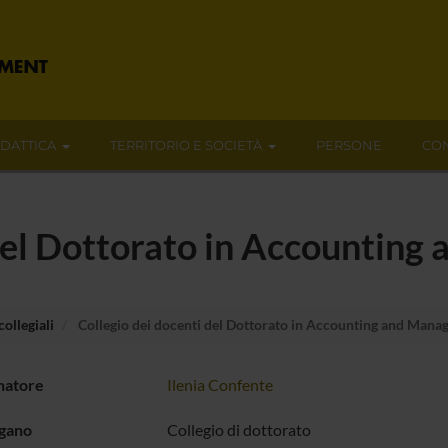
IDATTICA
TERRITORIO E SOCIETÀ
PERSONE
CON
 del Dottorato in Accountin
ollegiali
Collegio dei docenti del Dottorato in Accounting and Man
natore
Ilenia Confente
rgano
Collegio di dottorato