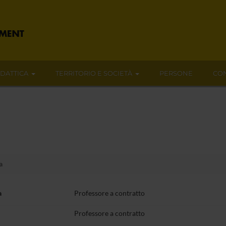
IDATTICA
TERRITORIO E SOCIETÀ
PERSONE
CON
a
a
Professore a contratto
Professore a contratto