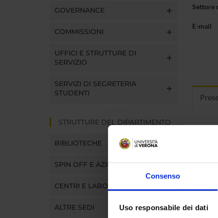
Settore 
GOVERNANCE
E-mail
COMMISSIONI
UFFICI E STRUTTURE DI
SERVIZIO
SERVIZI DI SEGRETERIA
STUDENTI
Pres
STRUTTURE DEL DIPARTIMENTO
ORAR
BIBLIOTECHE
mercole
SPIN OFF E AZIENDE
Palazzo
Consenso
CENTRI E LABORATORI
Curric
ALTRE SEDI
Uso responsabile dei dati