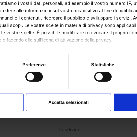
rattiamo i vostri dati personali, ad esempio il vostro numero IP, 
dere alle informazioni sul vostro dispositivo al fine di pubblica
nunci e i contenuti, ricercare il pubblico e sviluppare i servizi. A
r quali scopi. Le vostre scelte in materia di privacy sono applicabi
to le vostre scelte. È possibile modificare o revocare il proprio 
 o facendo clic sull'icona di attivazione della privacy.
mo anche:
oni sulla tua posizione geografica, con un'approssimazione di qu
Preferenze
Statistiche
spositivo, scansionandolo attivamente alla ricerca di caratteristich
aborati i tuoi dati personali e imposta le tue preferenze nella
s
consenso in qualsiasi momento dalla Dichiarazione sui cookie.
Accetta selezionati
nalizzare contenuti ed annunci, per fornire funzionalità dei socia
inoltre informazioni sul modo in cui utilizzi il nostro sito con i n
icità e social media, i quali potrebbero combinarle con altre inform
Condividi
lizzo dei loro servizi.