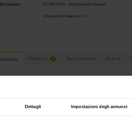
disciplinare
ECON-03/A -
Scienza delle finanze
elisa
dallarosa
univr
it
Didattica
Terza missione
Ricerca
entazione
2
IO DI RICEVIMENTO
dì, Ore 11.00 - 12.00,
 di Lingue, piano primo, ufficio mezzanino stanza 03
Dettagli
Impostazioni degli annunci
ulum
CV
(pdf, it, 101 KB, 02/11/23)