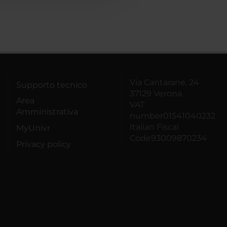
Via Cantarane, 24
Supporto tecnico
37129 Verona
Area
VAT
Amministrativa
number01541040232
Italian Fiscal
MyUnivr
Code93009870234
Privacy policy