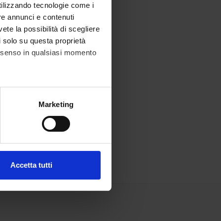
utilizzando tecnologie come i
re annunci e contenuti
vete la possibilità di scegliere
li solo su questa proprietà
consenso in qualsiasi momento
alche metro,
Marketing
e specifiche (impronte
ezione dettagli
. Puoi
Accetta tutti
l media e per analizzare il
ostri partner che si occupano
azioni che hai fornito loro o