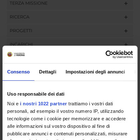
TERZA MISSIONE
RICERCA
PROGETTI
INCARICHI
Consenso
Dettagli
Impostazioni degli annunci
In
ORGANIZZAZIONE
GOVERNANCE
Uso responsabile dei dati
Noi e
i nostri 1022 partner
trattiamo i vostri dati
COMMISSIONI
personali, ad esempio il vostro numero IP, utilizzando
tecnologie come i cookie per memorizzare e accedere
UFFICI E STRUTTURE DI SERVIZIO
alle informazioni sul vostro dispositivo al fine di
SERVIZI DI SEGRETERIA STUDENTI
pubblicare annunci e contenuti personalizzati, misurare