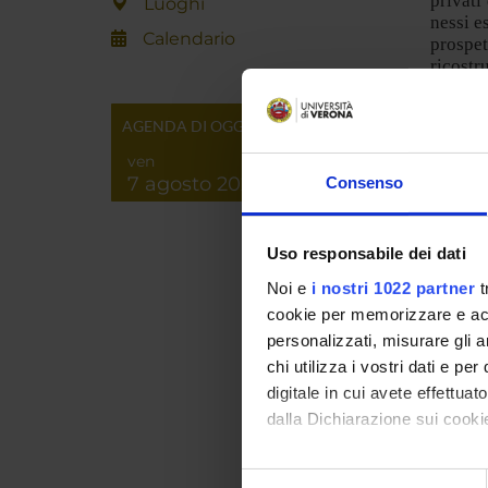
privati
Luoghi
nessi e
Calendario
prospet
ricostr
pubblic
applica
AGENDA DI OGGI
degli i
alla c
ven
materia
7 agosto 2026
Consenso
dello s
ad essa
Uso responsabile dei dati
Noi e
i nostri 1022 partner
t
PART
cookie per memorizzare e acce
Jacopo 
personalizzati, misurare gli an
chi utilizza i vostri dati e pe
Andrea
digitale in cui avete effettua
dalla Dichiarazione sui cookie
Chiara 
Con il tuo consenso, vorrem
Selezione