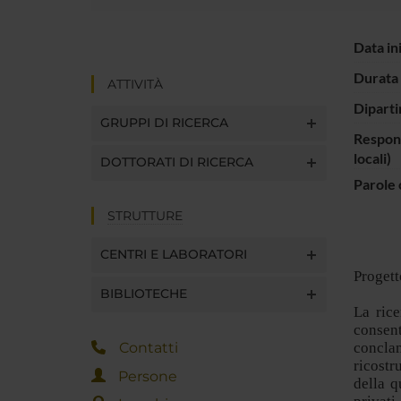
Data in
Durata 
ATTIVITÀ
Diparti
GRUPPI DI RICERCA
Respons
locali)
DOTTORATI DI RICERCA
Parole 
STRUTTURE
CENTRI E LABORATORI
Progett
BIBLIOTECHE
La rice
consent
Contatti
conclam
ricostru
Persone
della q