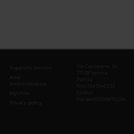
Via Cantarane, 24
Supporto tecnico
37129 Verona
Area
Partita
Amministrativa
IVA01541040232
Codice
MyUnivr
Fiscale93009870234
Privacy policy