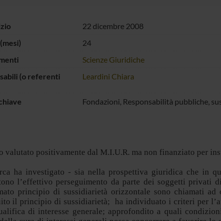
izio
22 dicembre 2008
(mesi)
24
menti
Scienze Giuridiche
abili (o referenti
Leardini Chiara
chiave
Fondazioni, Responsabilità pubbliche, sus
o valutato positivamente dal M.I.U.R. ma non finanziato per insu
rca ha investigato - sia nella prospettiva giuridica che in q
ono l’effettivo perseguimento da parte dei soggetti privati di
ato principio di sussidiarietà orizzontale sono chiamati ad o
ito il principio di sussidiarietà;
ha individuato i criteri per l’a
ualifica di interesse generale; approfondito a quali condizion