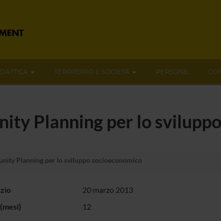
IDATTICA
TERRITORIO E SOCIETÀ
PERSONE
CON
ty Planning per lo svilupp
ity Planning per lo sviluppo socioeconomico
izio
20 marzo 2013
(mesi)
12