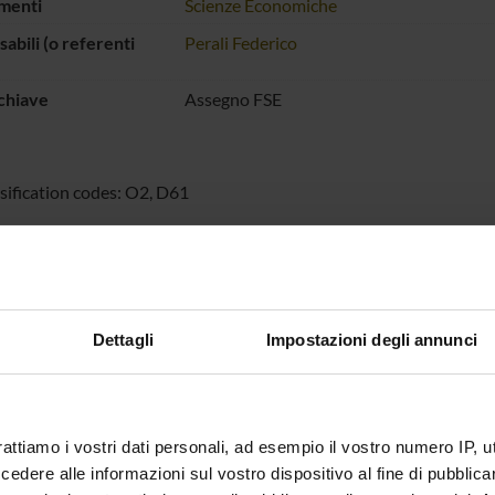
menti
Scienze Economiche
abili (o referenti
Perali Federico
chiave
Assegno FSE
ssification codes: O2, D61
 FINANZIATORI:
Finanziamento:
assegnato e gestito dal 
Dettagli
Impostazioni degli annunci
ECIPANTI AL PROGETTO
rattiamo i vostri dati personali, ad esempio il vostro numero IP, 
alla Chiara
Professore a contratto
Federico
dere alle informazioni sul vostro dispositivo al fine di pubblica