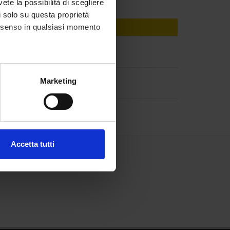
vete la possibilità di scegliere
li solo su questa proprietà
consenso in qualsiasi momento
alche metro,
Marketing
e specifiche (impronte
ezione dettagli
. Puoi
Accetta tutti
l media e per analizzare il
ostri partner che si occupano
azioni che hai fornito loro o