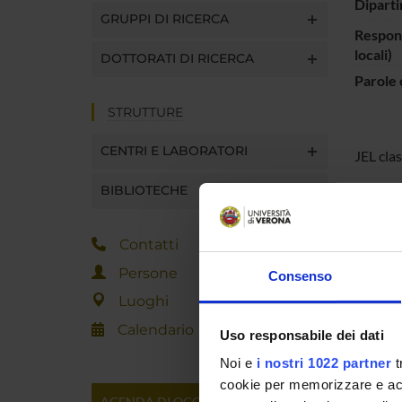
Diparti
GRUPPI DI RICERCA
Respons
locali)
DOTTORATI DI RICERCA
Parole 
STRUTTURE
CENTRI E LABORATORI
JEL cla
BIBLIOTECHE
ENTI
Contatti
Persone
Consenso
Luoghi
Calendario
Uso responsabile dei dati
PART
Noi e
i nostri 1022 partner
t
Elena D
cookie per memorizzare e acce
AGENDA DI OGGI