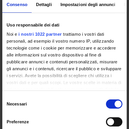
Consenso
Dettagli
Impostazioni degli annunci
In
Elena Giaretta
Professore ordinario
Uso responsabile dei dati
Marco Minozzo
Professore associato
Noi e
i nostri 1022 partner
trattiamo i vostri dati
personali, ad esempio il vostro numero IP, utilizzando
Chiara Rossato
tecnologie come i cookie per memorizzare e accedere
Ricercatore
alle informazioni sul vostro dispositivo al fine di
pubblicare annunci e contenuti personalizzati, misurare
PUBBLICAZIONI
gli annunci e i contenuti, ricercare il pubblico e sviluppare
TITOLO
i servizi. Avete la possibilità di scegliere chi utilizza i
vostri dati e per quali scopi. Le vostre scelte in materia di
Exploring relevance in scholarly top journals of management: 
privacy sono applicabili solo su questa proprietà digitale
Scholarly Management Journals: Are They Relevant for Practit
in cui avete effettuato le vostre scelte. È possibile
Selezione
modificare o revocare il proprio consenso in qualsiasi
Necessari
del
momento dalla Dichiarazione sui cookie o facendo clic
consenso
sull'icona di attivazione della privacy.
Preferenze
ATTIVITÀ