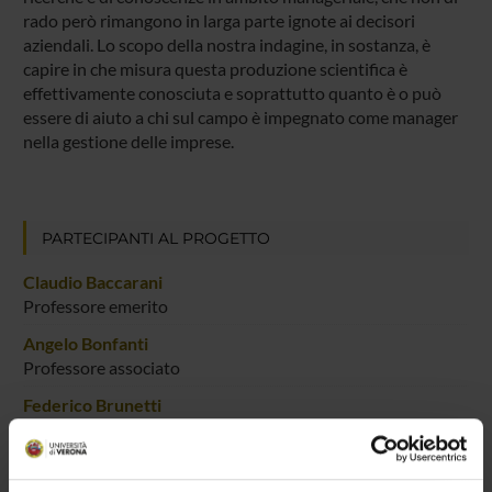
rado però rimangono in larga parte ignote ai decisori
aziendali. Lo scopo della nostra indagine, in sostanza, è
capire in che misura questa produzione scientifica è
effettivamente conosciuta e soprattutto quanto è o può
essere di aiuto a chi sul campo è impegnato come manager
nella gestione delle imprese.
PARTECIPANTI AL PROGETTO
Claudio Baccarani
Professore emerito
Angelo Bonfanti
Professore associato
Federico Brunetti
Professore ordinario
Paola Castellani
Professore associato