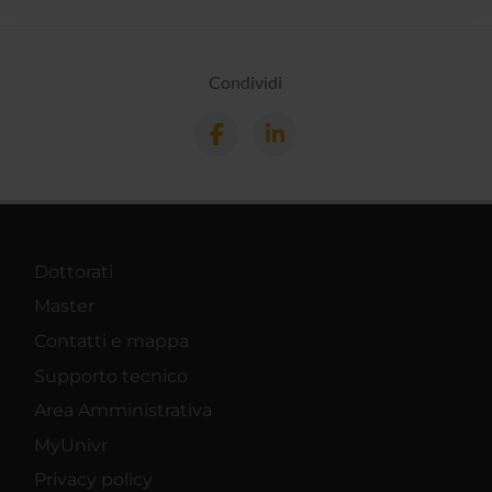
raccolto dal tuo utilizzo dei loro servizi.
Condividi
Dottorati
Master
Contatti e mappa
Supporto tecnico
Area Amministrativa
MyUnivr
Privacy policy