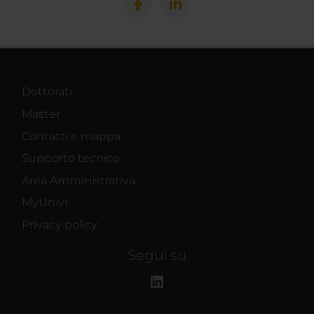
Dottorati
Master
Contatti e mappa
Supporto tecnico
Area Amministrativa
MyUnivr
Privacy policy
Segui su