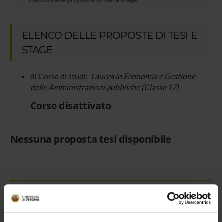
ELENCO DELLE PROPOSTE DI TESI E
STAGE
di Corso di studi:
Laurea in Economia e Gestione
delle Amministrazioni pubbliche (Classe 17)
Corso disattivato
Nessuna proposta tesi disponibile
Insegnamenti
Calendario didattico
Orario lezioni