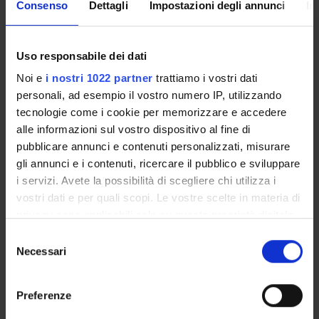
Consenso
Dettagli
Impostazioni degli annunci
In
Piani didattici
Calendario esami
Bacheca avvisi
Uso responsabile dei dati
Proposte tesi e stage
Noi e
i nostri 1022 partner
trattiamo i vostri dati
Organi collegiali e di governo
personali, ad esempio il vostro numero IP, utilizzando
Docenti
tecnologie come i cookie per memorizzare e accedere
Gestione carriere
alle informazioni sul vostro dispositivo al fine di
Agevolazioni economiche
pubblicare annunci e contenuti personalizzati, misurare
Alloggi
gli annunci e i contenuti, ricercare il pubblico e sviluppare
Documenti
i servizi. Avete la possibilità di scegliere chi utilizza i
vostri dati e per quali scopi. Le vostre scelte in materia di
privacy sono applicabili solo su questa proprietà digitale
OFFERTA FORMATIVA
in cui avete effettuato le vostre scelte. È possibile
Selezione
modificare o revocare il proprio consenso in qualsiasi
Necessari
del
CORSI DI STUDIO
momento dalla Dichiarazione sui cookie o facendo clic
consenso
sull'icona di attivazione della privacy.
DOTTORATI, MASTER E FORMAZIONE SUPERIORE
Preferenze
Con il tuo consenso, vorremmo anche: