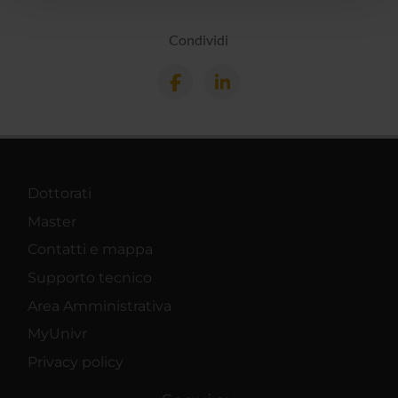
con altre informazioni che hai fornito loro o che hanno
Condividi
raccolto dal tuo utilizzo dei loro servizi.
Dottorati
Master
Contatti e mappa
Supporto tecnico
Area Amministrativa
MyUnivr
Privacy policy