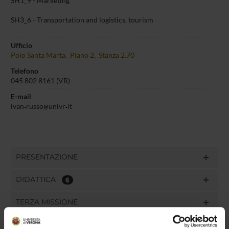
SH1_9 - Marketing
SH3_6 - Transportation and logistics, tourism
Ufficio
Polo Santa Marta, Piano 2, Stanza 2.70
Telefono
045 802 8161 (VR)
E-mail
ivan
russo
univr
it
PRESENTAZIONE
DIDATTICA
6
TERZA MISSIONE
RICERCA