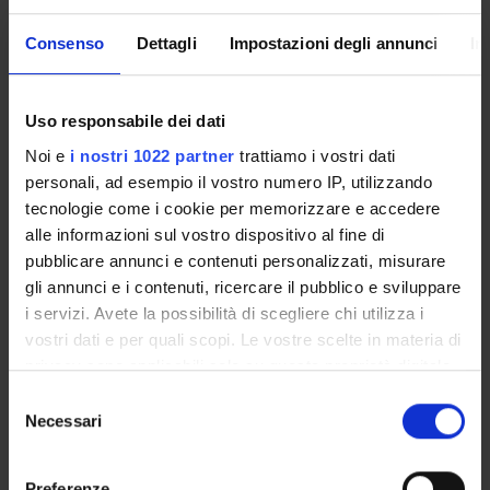
PROGETTI
Consenso
Dettagli
Impostazioni degli annunci
In
PUBBLICAZIONI
Uso responsabile dei dati
INCARICHI
Noi e
i nostri 1022 partner
trattiamo i vostri dati
personali, ad esempio il vostro numero IP, utilizzando
tecnologie come i cookie per memorizzare e accedere
alle informazioni sul vostro dispositivo al fine di
ORGANIZZAZIONE
pubblicare annunci e contenuti personalizzati, misurare
gli annunci e i contenuti, ricercare il pubblico e sviluppare
GOVERNANCE
i servizi. Avete la possibilità di scegliere chi utilizza i
vostri dati e per quali scopi. Le vostre scelte in materia di
COMMISSIONI
privacy sono applicabili solo su questa proprietà digitale
in cui avete effettuato le vostre scelte. È possibile
UFFICI E STRUTTURE DI SERVIZIO
Selezione
modificare o revocare il proprio consenso in qualsiasi
Necessari
del
momento dalla Dichiarazione sui cookie o facendo clic
SERVIZI DI SEGRETERIA STUDENTI
consenso
sull'icona di attivazione della privacy.
Preferenze